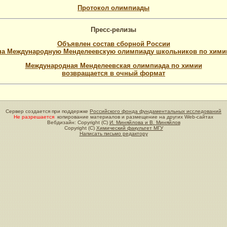
Протокол олимпиады
Пресс-релизы
Объявлен состав сборной России
на Международную Менделеевскую олимпиаду школьников по хими
Международная Менделеевская олимпиада по химии
возвращается в очный формат
Сервер создается при поддержке
Российского фонда фундаментальных исследований
Не разрешается
копирование материалов и размещение на других Web-сайтах
Вебдизайн: Copyright (C)
И. Миняйлова и В. Миняйлов
Copyright (C)
Химический факультет МГУ
Написать письмо редактору