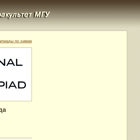
мпиады по химии
да