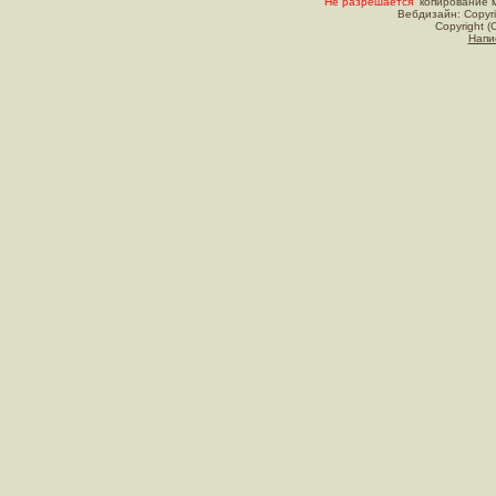
Не разрешается
копирование м
Вебдизайн: Copyri
Copyright (
Напи