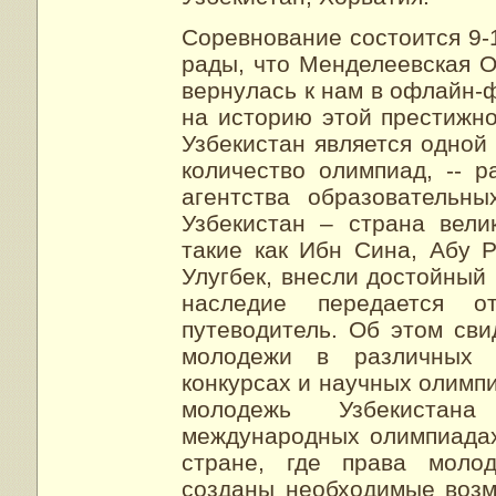
Соревнование состоится 9-1
рады, что Менделеевская О
вернулась к нам в офлайн-
на историю этой престижн
Узбекистан является одной
количество олимпиад, -- р
агентства образовательн
Узбекистан – страна вели
такие как Ибн Сина, Абу 
Улугбек, внесли достойный 
наследие передается о
путеводитель. Об этом сви
молодежи в различных м
конкурсах и научных олимпи
молодежь Узбекистан
международных олимпиадах
стране, где права моло
созданы необходимые возм