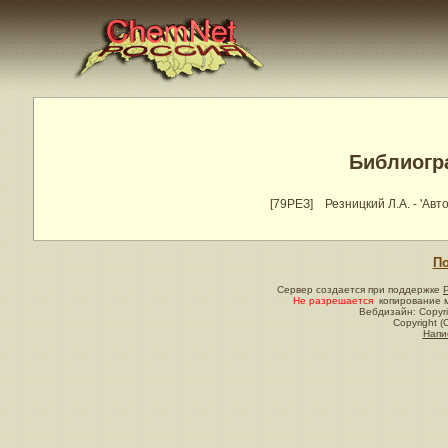
Библиогр
[79РЕЗ]
Резницкий Л.А. - 'Авто
По
Сервер создается при поддержке
Не разрешается
копирование м
Вебдизайн: Copyri
Copyright (
Напи