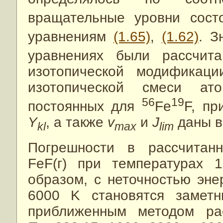
вращательные уровни сос
уравнениям
(1.65)
,
(1.62)
. З
уравнениях были рассчи
изотопической модификаци
изотопической смеси ат
56
19
постоянных для
Fe
F, п
Y
, а также
v
и
J
даны 
kl
max
lim
Погрешности в рассчитан
FeF(г) при температурах 
образом, с неточностью эне
6000 K становятся заметн
приближенным методом ра