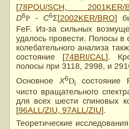
[
78POU/SCH, 2001KER/
6
6
D
P
-
C
Σ[
2002KER/BRO
] б
FeF. Из-за сильных возмущ
удалось провести. Полосы в 
колебательного анализа такж
состояние [
74BRI/CAL
]. К
полосы при 3118, 2998, и 291
6
Основное
X
D
состояние F
i
чисто вращательного спектр
для всех шести спиновых к
[
96ALL/ZIU, 97ALL/ZIU
].
Теоретические исследования