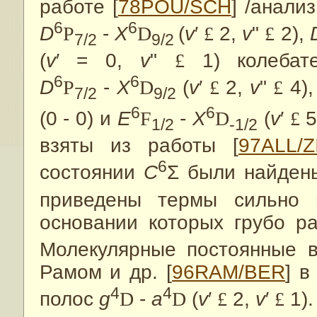
работе [
78POU/SCH
] /анали
6
6
D
P
-
X
D
(
v
′
£
2,
v
"
£
2),
7/2
9/2
(
v
′ = 0,
v
"
£
1) колебате
6
6
D
P
-
X
D
(
v
′
£
2,
v
"
£
4)
7/2
9/2
6
6
(0 - 0) и
E
F
-
X
D
(
v
′
£
5
1/2
-1/2
взяты из работы [
97ALL/Z
6
состоянии
C
Σ были найдены
приведены термы сильно 
основании которых грубо ра
Молекулярные постоянные 
Рамом и др. [
96RAM/BER
] в
4
4
полос
g
D
-
a
D
(
v
′
£
2,
v
′
£
1).