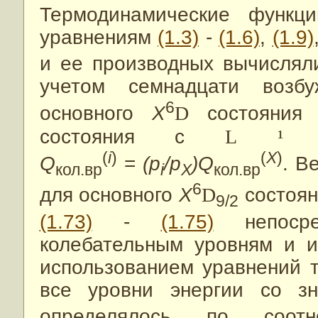
Термодинамические функц
уравнениям
(1.3)
-
(1.6)
,
(1.9)
и ее производных вычислял
учетом семнадцати возбу
6
основного
X
D
состояния р
состояния с
L
¹
0)
(
i
)
(
X
)
Q
=
(p
/p
)Q
. В
кол.вр
i
X
кол.вр
6
для основного
X
D
состоян
9/2
(1.73)
-
(1.75)
непосре
колебательным уровням и и
использованием уравнений 
все уровни энергии со з
определялось по соо