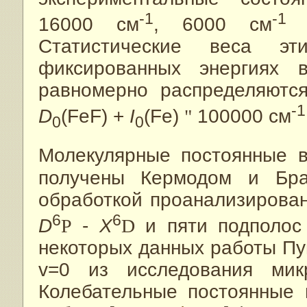
‑1
-1
16000 см
, 6000 см
и
Статистические веса эт
фиксированных энергиях 
равномерно распределяютс
-1
D
(FeF) +
I
(Fe)
"
100000 см
0
0
Молекулярные постоянные в
получены Кермодом и Бра
обработкой проанализирован
6
6
D
P
-
X
D
и пяти подполос
некоторых данных работы Пуй
v=0 из исследования микр
Колебательные постоянные 