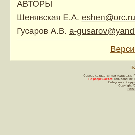
АВТОРЫ
Шенявская Е.А.
eshen@orc.r
Гусаров А.В.
a-gusarov@yand
Верси
По
Сервер создается при поддержке
Не разрешается
копирование м
Вебдизайн: Copyri
Copyright (
Напи