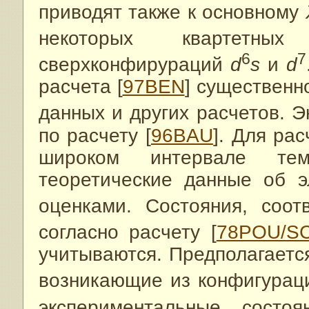
приводят также к основному
некоторых квартетны
6
7
сверхконфирураций
d
s
и
d
расчета [
97BEN
] существенн
данных и других расчетов. 
по расчету [
96BAU
]. Для ра
широком интервале тем
теоретические данные об э
оценками. Состояния, соот
согласно расчету [
78POU/S
учитываются. Предполагаетс
возникающие из конфигура
экспериментальные сост