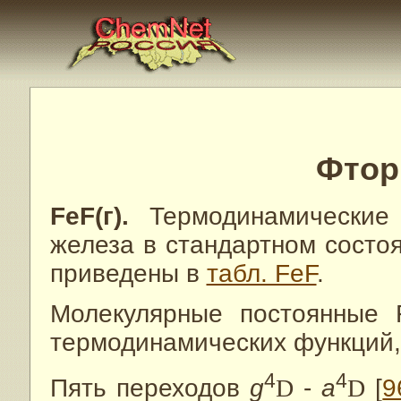
Фтор
FeF(г).
Термодинамические 
железа в стандартном состоя
приведены в
табл. FeF
.
Молекулярные постоянные 
термодинамичеcких функций
4
4
Пять переходов
g
D
-
a
D
[
9