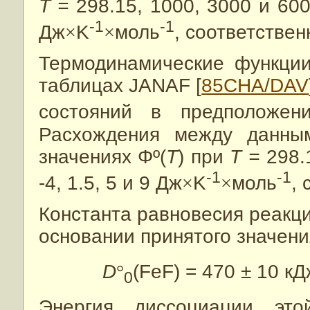
T
=
298.15, 1000, 3000 и 600
‑1
‑1
Дж
×
K
×
моль
, соответствен
Термодинамические функции
таблицах JANAF [
85CHA/DAV
состояний в предположен
Расхождения между данны
значениях Φº(
T
) при
T
=
298.
‑1
‑1
-4, 1.5, 5 и 9 Дж
×
K
×
моль
, 
Константа равновесия реакции
основании принятого значени
D
°
(FeF) = 470 ± 10 кД
0
Энергия диссоциации эт