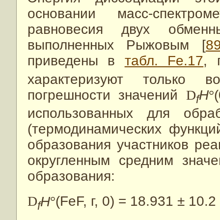
основании масс-спектром
равновесия двух обмен
выполненных Рыжовым [
8
приведены в
табл. Fe.17
, 
характеризуют только во
погрешности значений
D
H
°
f
использованных для обра
(термодинамических функци
образования участников реа
округленным средним значе
образования:
D
H
°
(FeF, г, 0) = 18.931 ± 10.2
f