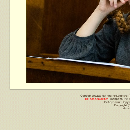
Сервер создается при поддержке
Не разрешается
копирование м
Вебдизайн: Copyri
Copyright (
Напи