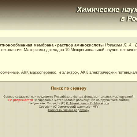
катионообменная мембрана - раствор аминокислоты
Новикова Л. А., 
технологии: Материалы докладов 10 Межрегиональной научно-технической
бменные, АКК массоперенос, н электро-, АКК электрический потенциа
Поиск по серверу
Сервер создается при поддержке
Российского фонда фундаментальных исследований
Не разрешается
копирование материалов и размещение на других Web-сайтах
Вебдизайн: Copyright (C)
И. Миняйлова и В. Миняйлов
Copyright (C)
Химический факультет МГУ
Написать письмо редактору