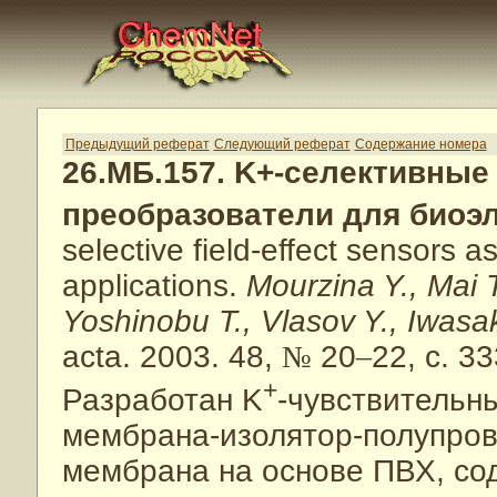
Предыдущий реферат
Следующий реферат
Содержание номера
26.МБ.157. K+-селективные
преобразователи для биоэ
selective field-effect sensors a
applications.
Mourzina Y., Mai 
Yoshinobu T., Vlasov Y., Iwasak
acta. 2003. 48,
№
20
–
22, с. 3
+
Разработан K
-чувствительн
мембрана-изолятор-полупров
мембрана на основе ПВХ, со