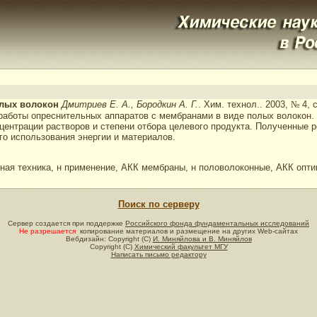
олых волокон
Дмитриев Е. А., Бородкин А. Г.
. Хим. технол.. 2003,
№
4, с
 работы опреснительных аппаратов с мембранами в виде полых волокон
нцентрации растворов и степени отбора целевого продукта. Полученные 
о использования энергии и материалов.
ная техника, н применение, АКК мембраны, н половолоконные, АКК опти
Поиск по серверу
Сервер создается при поддержке
Российского фонда фундаментальных исследований
Не разрешается
копирование материалов и размещение на других Web-сайтах
Вебдизайн: Copyright (C)
И. Миняйлова и В. Миняйлов
Copyright (C)
Химический факультет МГУ
Написать письмо редактору