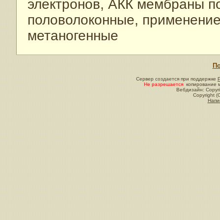
электронов, АКК мембраны п
половолоконные, применение
метаногенные
По
Сервер создается при поддержке
Не разрешается
копирование м
Вебдизайн: Copyri
Copyright (
Напи