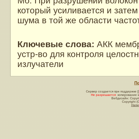
Мб. При разрушении волокон 
который усиливается и затем
шума в той же области частот
Ключевые слова:
АКК мембр
устр-во для контроля целостн
излучатели
По
Сервер создается при поддержке
Не разрешается
копирование м
Вебдизайн: Copyri
Copyright (
Напи