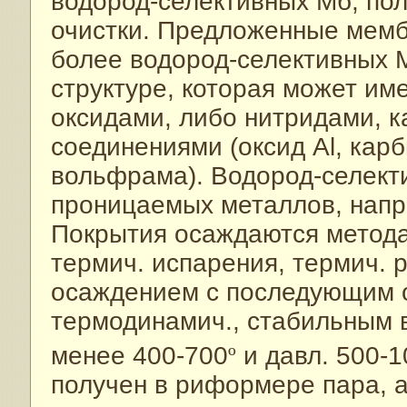
водород-селективных Мб; по
очистки. Предложенные мемб
более водород-селективных М
структуре, которая может им
оксидами, либо нитридами, 
соединениями (оксид Al, карби
вольфрама). Водород-селект
проницаемых металлов, напр.
Покрытия осаждаются метода
термич. испарения, термич.
осаждением с последующим о
термодинамич., стабильным 
менее 400-700
º
и давл. 500-1
получен в риформере пара, 