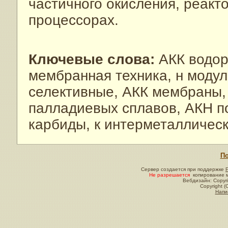
частичного окисления, реакт
процессорах.
Ключевые слова:
АКК водоро
мембранная техника, н моду
селективные, АКК мембраны, 
палладиевых сплавов, АКН пок
карбиды, к интерметалличес
По
Сервер создается при поддержке
Не разрешается
копирование м
Вебдизайн: Copyri
Copyright (
Напи