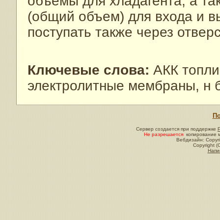
объемы для хладагента, а т
(общий объем) для входа и в
поступать также через отвер
Ключевые слова:
АКК топли
электролитные мембраны, н 
По
Сервер создается при поддержке
Не разрешается
копирование м
Вебдизайн: Copyri
Copyright (
Напи