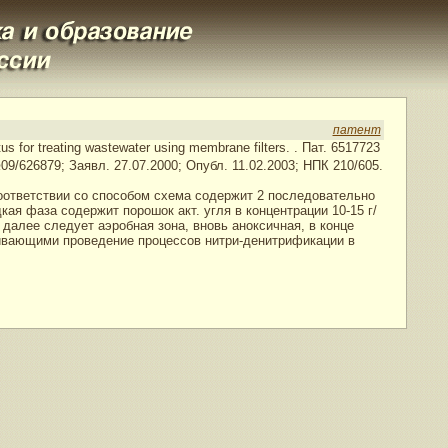
патент
s for treating wastewater using membrane filters.
. Пат. 6517723
 №09/626879; Заявл. 27.07.2000; Опубл. 11.02.2003; НПК 210/605.
ответствии со способом схема содержит 2 последовательно
я фаза содержит порошок акт. угля в концентрации 10-15 г/
далее следует аэробная зона, вновь аноксичная, в конце
чивающими проведение процессов нитри-денитрификации в