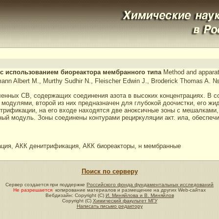
д с использованием биореактора мембранного типа
Method and apparatu
lmann Albert M., Murthy Sudhir N., Fleischer Edwin J., Broderick Thomas A.
нных СВ, содержащих соединения азота в высоких концентрациях. В со
дулями, второй из них предназначен для глубокой доочистки, его жидка
трификации, на его входе находятся две аноксичные зоны с мешалками, 
нный модуль. Зоны соединены контурами рециркуляции акт. ила, обеспе
ция, АКК денитрификация, АКК биореакторы, н мембранные
Поиск по серверу
Сервер создается при поддержке
Российского фонда фундаментальных исследований
Не разрешается
копирование материалов и размещение на других Web-сайтах
Вебдизайн: Copyright (C)
И. Миняйлова и В. Миняйлов
Copyright (C)
Химический факультет МГУ
Написать письмо редактору