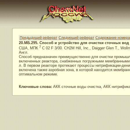
Предыдущий реферат
Следующий реферат
Содержание номера
20.МБ.295. Способ и устройство для очистки сточных во
7
США, МПК
C 02 F 3/00. CH2M Hill, Inc., Daigger Glen T., Wol
Англ.
Способ предназначен преимущественно для очистки промышле
включенных реактора, снабженных погружными мембранными мо
л. В первом реакторе протекают процессы нитрификации-дени
включена также аэробная зона, в которой находится мембра
оптимальном режиме.
Ключевые слова:
АКК сточные воды очистка, АКК нитрифика