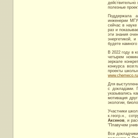
действительно 
полезные проек
Поддержала а
инженерии МГУ
сейчас в науке
раз и показыва
эти знания оче
энергетикой, и
будете намного
В 2022 году в к
четырем номин
зеркале конкре
конкурса возгл
проекты школьн
www.chemeco.ru
Для выступлени
с докладами. 
указывались как
мотивация друг
экологии, биоло
Участники шко
к.геогр.н., со
Аксенов
, и ра
“Плавучем унив
Все докладчики