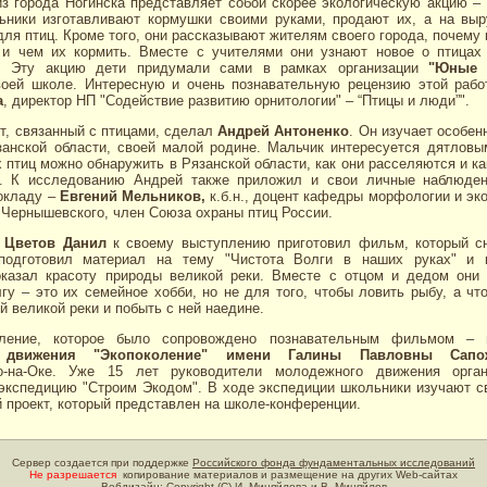
з города Ногинска представляет собой скорее экологическую акцию –
ьники изготавливают кормушки своими руками, продают их, а на выр
для птиц. Кроме того, они рассказывают жителям своего города, почему 
 и чем их кормить. Вместе с учителями они узнают новое о птицах
у. Эту акцию дети придумали сами в рамках организации
"Юные 
оей школе. Интересную и очень познавательную рецензию этой рабо
а
, директор НП "Содействие развитию орнитологии" – “Птицы и люди”".
т, связанный с птицами, сделал
Андрей Антоненко
. Он изучает особен
анской области, своей малой родине. Мальчик интересуется дятловы
х птиц можно обнаружить в Рязанской области, как они расселяются и ка
о. К исследованию Андрей также приложил и свои личные наблюден
докладу –
Евгений Мельников,
к.б.н., доцент кафедры морфологии и эк
. Чернышевского, член Союза охраны птиц России.
к
Цветов Данил
к своему выступлению приготовил фильм, который сн
подготовил материал на тему "Чистота Волги в наших руках" и 
оказал красоту природы великой реки. Вместе с отцом и дедом они 
гу – это их семейное хобби, но не для того, чтобы ловить рыбу, а чт
й великой реки и побыть с ней наедине.
пление, которое было сопровождено познавательным фильмом – п
 движения "Экопоколение" имени Галины Павловны Сапож
о-на-Оке. Уже 15 лет руководители молодежного движения орга
экспедицию "Строим Экодом". В ходе экспедиции школьники изучают с
 проект, который представлен на школе-конференции.
Сервер создается при поддержке
Российского фонда фундаментальных исследований
Не разрешается
копирование материалов и размещение на других Web-сайтах
Вебдизайн: Copyright (C)
И. Миняйлова и В. Миняйлов