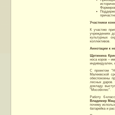
историче
Формиров
Поддержк
причастн
Участники кон
К участию при
учреждениях до
культурных ох
коллективов.
Аннотации к н
Щетинина Кри
носа коров – и
индивидуален, к
С проектом "
Малеевской ср
обеспокоены п
лесных даров. 
докладу выст
"Мособллес".
Работу 6-кла
Владимир Мац
почему использ
батарейка и рас