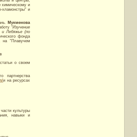
школы и центры,
е химическому и
ы-хламонстры" и
ань.
Мукменова
работу
"Изучение
 и Лебяжье (по
ического фонда
а на "Плавучем
в
 статьи о своем
о партнерства
n/
и на ресурсах
 части культуры
ания, навыки и
урно-