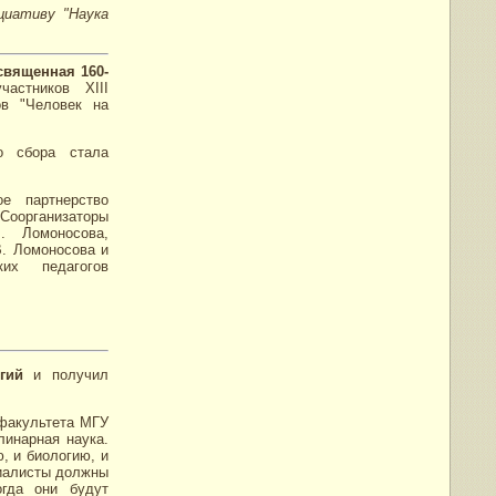
циативу "Наука
священная 160-
астников XIII
ов "Человек на
о сбора стала
е партнерство
 Соорганизаторы
. Ломоносова,
В. Ломоносова и
ких педагогов
огий
и получил
 факультета МГУ
инарная наука.
ю, и биологию, и
циалисты должны
огда они будут