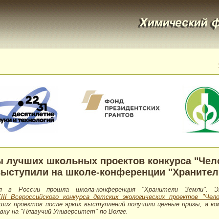
 лучших школьных проектов конкурса "Чел
выступили на школе-конференции "Хранител
я в России прошла школа-конференция "Хранители Земли". 
XIII Всероссийского конкурса детских экологических проектов "Чел
их проектов после ярких выступлений получили ценные призы, а ком
вку на "Плавучий Университет" по Волге.