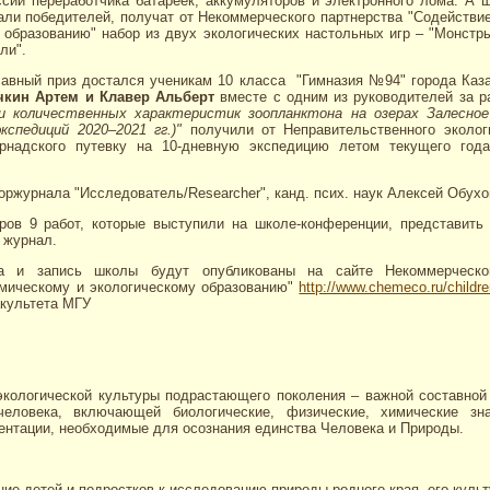
сии переработчика батареек, аккумуляторов и электронного лома. А 
али победителей, получат от Некоммерческого партнерства "Содействи
 образованию" набор из двух экологических настольных игр – "Монстр
ли".
лавный приз достался ученикам 10 класса "Гимназия №94" города Каз
чкин Артем и Клавер Альберт
вместе с одним из руководителей за 
и количественных характеристик зоопланктона на озерах Залесное
кспедиций 2020–2021 гг.)"
получили от Неправительственного эколог
рнадского путевку на 10-дневную экспедицию летом текущего год
оржурнала "Исследователь/Researcher", канд. псих. наук Алексей Обухо
ров 9 работ, которые выступили на школе-конференции, представить
 журнал.
са и запись школы будут опубликованы на сайте Некоммерческог
имическому и экологическому образованию"
http://www.chemeco.ru/childre
культета МГУ
кологической культуры подрастающего поколения –
важной составной
человека, включающей биологические, физические, химические зн
ентации, необходимые для осознания единства Человека и Природы.
ие детей и подростков к исследованию природы родного края, его культ