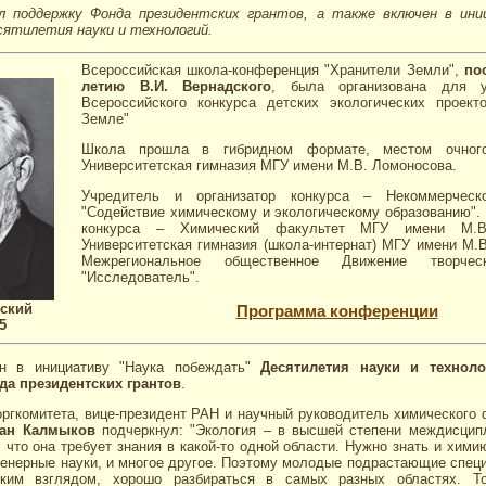
л поддержку Фонда президентских грантов, а также включен в ини
ятилетия науки и технологий.
Всероссийская школа-конференция "Хранители Земли",
по
летию В.И. Вернадского
, была организована для уч
Всероссийского конкурса детских экологических проект
Земле"
Школа прошла в гибридном формате, местом очног
Университетская гимназия МГУ имени М.В. Ломоносова.
Учредитель и организатор конкурса – Некоммерческо
"Содействие химическому и экологическому образованию".
конкурса – Химический факультет МГУ имени М.В
Университетская гимназия (школа-интернат) МГУ имени М.
Межрегиональное общественное Движение творчес
"Исследователь".
дский
Программа конференции
5
н в инициативу "Наука побеждать"
Десятилетия науки и технол
да президентских грантов
.
ргкомитета, вице-президент РАН и научный руководитель химического
пан Калмыков
подчеркнул: "Экология – в высшей степени междисципл
 что она требует знания в какой-то одной области. Нужно знать и хими
женерные науки, и многое другое. Поэтому молодые подрастающие спе
ким взглядом, хорошо разбираться в самых разных областях. Т