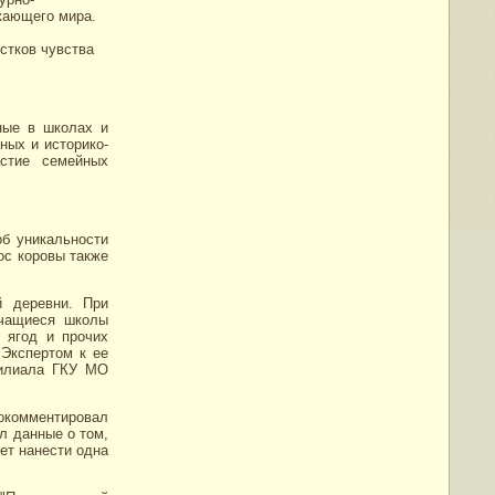
жающего мира.
стков чувства
ные в школах и
ных и историко-
астие семейных
об уникальности
ос коровы также
 деревни. При
учащиеся школы
 ягод и прочих
 Экспертом к ее
филиала ГКУ МО
комментировал
л данные о том,
ет нанести одна