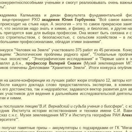
конкурентноспособными учеными и смогут реализовывать очень важны
ты".
кадемика Калмыкова и декан факультета фундаментальной физи
 вице-президент РХО
академик Юлия Горбунова
: "Всё самое важно
 происходит на стыке наук. А экология – это то самое прекрасное занят
ет, что экологам надо знать и химию, и физику, и биологию, и другие н
нь пригодятся вам для выбора профессии. Она может быть связана и с
 со строительством, с безопасностью, с сельским хозяйством – в л
 большими профессионалами, обладая этими знаниями".
онкурсе "Человек на Земле" участвовало 375 работ из 45 регионов. Кон
ациям: "Экологические проблемы родного края", "Глобальные пробл
тных экосистем", "Этнографические исследования" и "Первые шаги в 
авлял д.б.н.,
профессор Валерий Снакин
(Музей землеведения МГ
иков отмечены Дипломами "Хранители Земли". Итоги конкурса опублик
я на школе-конференции из лучших работ жюри отобрало 12, авторы ко
После каждого доклада слово предоставлялось экспертам, в коммен
 его достоинства, так и недоработки; задавался вектор развития для а
их участников для ведения в дальнейшем исследовательской деятель
гии и химии.
лы послушали лекцию
"В.И. Вернадский и судьба учения о биосфере",
с к
трудник Института истории естествознания и техники имени С.И. Вав
ссказ с.н.с. Музея землеведения МГУ и Института географии РАН
Алек
ерситете”".
 получат памятные призы – аккумуляторы с подзарядками от ГК "Мег