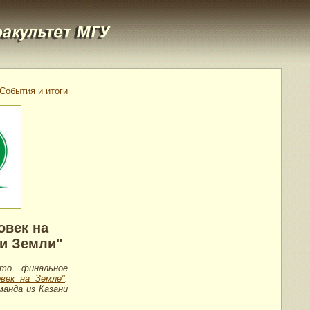
События и итоги
овек на
и Земли"
Это финальное
овек на Земле"
.
анда из Казани