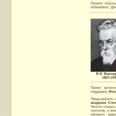
Проект получи
побеждать" Дес
В.И. Верна
1863-194
Проект включе
поддержку
Фон
Председатель о
академик Сте
Нельзя сказать,
геологию, и ин
обладать широ