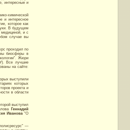
е, интересные и
ко-химической
е и интересное
ие, которое как
ауки. В будущем
 медициной, и с
юбом случае вы
курс проходил по
емы биосферы в
экологии". Жюри
У). Все лучшие
ованы на сайте:
торых выступили
тариях которых
второв проекта и
ности в области
оторой выступил
илова
Геннадий
сея Иванова
"О
аполисресурс" —