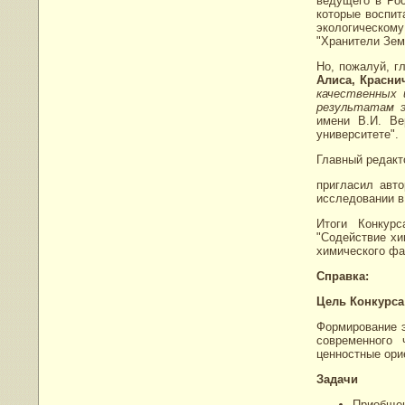
ведущего в Рос
которые воспит
экологическому
"Хранители Зем
Но, пожалуй, г
Алиса, Красни
качественных 
результатам э
имени В.И. Ве
университете".
Главный редакт
пригласил авто
исследовании в
Итоги Конкур
"Содействие х
химического фа
Справка:
Цель Конкурса
Формирование э
современного 
ценностные ори
Задачи
Приобщен