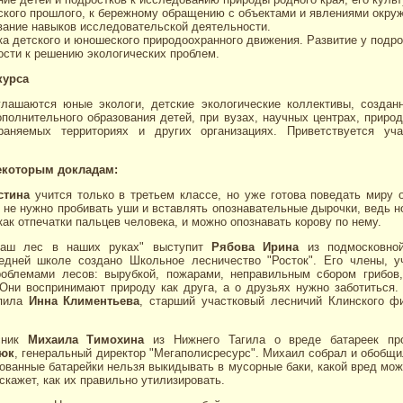
ского прошлого, к бережному обращению с объектами и явлениями окру
ание навыков исследовательской деятельности.
а детского и юношеского природоохранного движения. Развитие у подро
ости к решению экологических проблем.
курса
глашаются юные экологи, детские экологические коллективы, создан
полнительного образования детей, при вузах, научных центрах, природ
раняемых территориях и других организациях. Приветствуется уч
екоторым докладам:
стина
учится только в третьем классе, но уже готова поведать миру 
м не нужно пробивать уши и вставлять опознавательные дырочки, ведь н
ак отпечатки пальцев человека, и можно опознавать корову по нему.
Наш лес в наших руках" выступит
Рябова Ирина
из подмосковной
едней школе создано Школьное лесничество "Росток". Его члены, 
роблемами лесов: вырубкой, пожарами, неправильным сбором грибов,
Они воспринимают природу как друга, а о друзьях нужно заботиться.
упила
Инна Климентьева
, старший участковый лесничий Клинского 
ссник
Михаила Тимохина
из Нижнего Тагила о вреде батареек про
юк
, генеральный директор "Мегаполисресурс". Михаил собрал и обобщи
ованные батарейки нельзя выкидывать в мусорные баки, какой вред мож
скажет, как их правильно утилизировать.