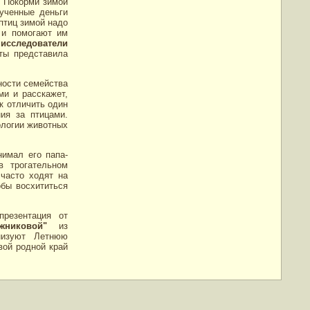
 "Покорми зимой
ученные деньги
птиц зимой надо
 и помогают им
исследователи
ты представила
ности семейства
ми и расскажет,
к отличить один
ия за птицами.
ологии животных
имал его папа-
в трогательном
часто ходят на
обы восхититься
резентация от
никовой"
из
низуют Летнюю
вой родной край