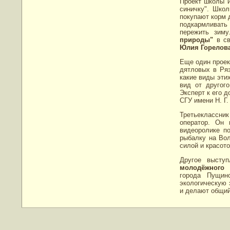
Проект школы и
синичку". Школ
покупают корм 
подкармливать
пережить зим
природы"
в св
Юлия Горелов
Еще один проек
дятловых в Ряз
какие виды эти
вид от другог
Эксперт к его 
СГУ имени Н. Г
Третьеклассни
оператор. Он 
видеоролике п
рыбалку на Вол
силой и красото
Другое высту
молодёжного
города Пущин
экологическую 
и делают общий