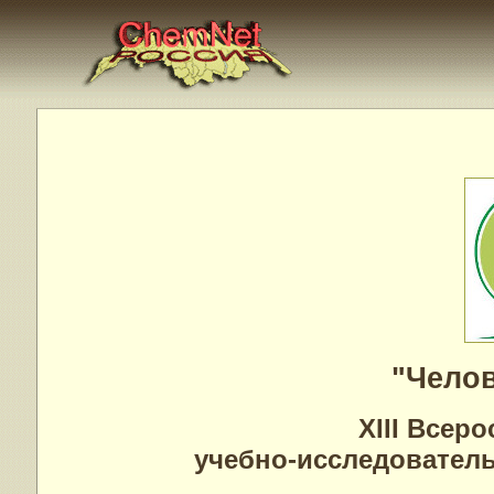
"Челов
XIII Всер
учебно-исследователь