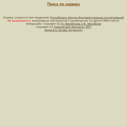
Поиск по серверу
Сервер создается при поддержке
Российского фонда фундаментальных исследований
Не разрешается
копирование материалов и размещение на других Web-сайтах
Вебдизайн: Copyright (C)
И. Миняйлова и В. Миняйлов
Copyright (C)
Химический факультет МГУ
Написать письмо редактору