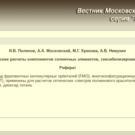
И.В. Поляков, А.А. Московский, М.Г. Хренова, А.В. Немухин
ские расчеты компонентов солнечных элементов, сенсибилизиров
Реферат
од фрагментных молекулярных орбиталей (FMO), многоконфигурационн
, применены для расчетов оптических спектров полиенового красителя 
, диоксид титана.