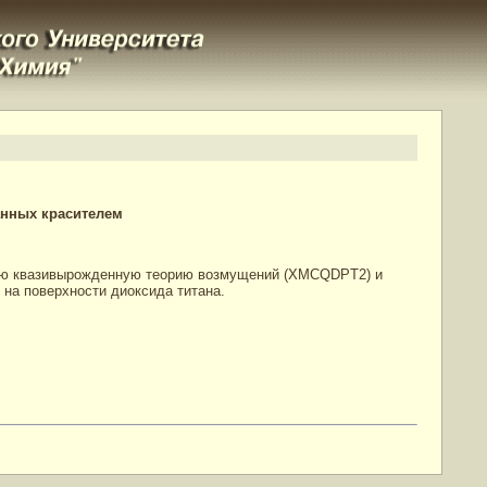
анных красителем
ую квазивырожденную теорию возмущений (XMCQDPT2) и
на поверхности диоксида титана.