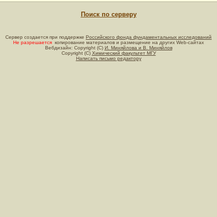
Поиск по серверу
Сервер создается при поддержке
Российского фонда фундаментальных исследований
Не разрешается
копирование материалов и размещение на других Web-сайтах
Вебдизайн: Copyright (C)
И. Миняйлова и В. Миняйлов
Copyright (C)
Химический факультет МГУ
Написать письмо редактору