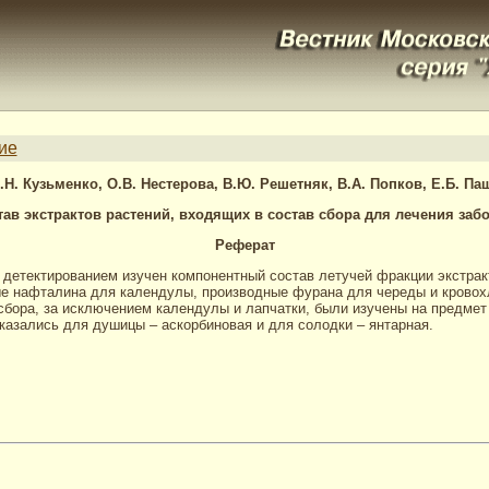
ие
.Н. Кузьменко, О.В. Нестерова, В.Ю. Решетняк, В.А. Попков, Е.Б. Па
ав экстрактов растений, входящих в состав сбора для лечения заб
Реферат
детектированием изучен компонентный состав летучей фракции экстракт
е нафталина для календулы, производные фурана для череды и кровох
сбора, за исключением календулы и лапчатки, были изучены на предмет
азались для душицы – аскорбиновая и для солодки – янтарная.