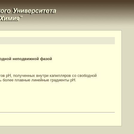
бодной неподвижной фазой
тов рН, полученных внутри капилляров со свободной
ь более плавные линейные градиенты рН.