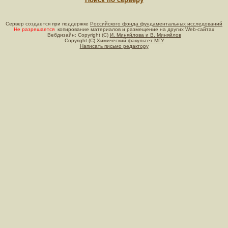
Сервер создается при поддержке
Российского фонда фундаментальных исследований
Не разрешается
копирование материалов и размещение на других Web-сайтах
Вебдизайн: Copyright (C)
И. Миняйлова и В. Миняйлов
Copyright (C)
Химический факультет МГУ
Написать письмо редактору