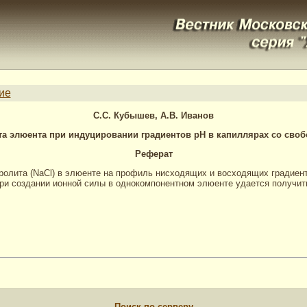
ие
С.С. Кубышев, А.В. Иванов
та элюента при индуцировании градиентов рН в капиллярах со сво
Реферат
ролита (NaCl) в элюенте на профиль нисходящих и восходящих градиен
ри создании ионной силы в однокомпонентном элюенте удается получит
Поиск по серверу