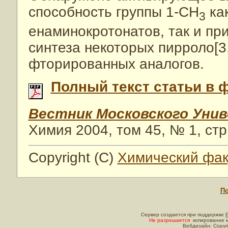
способность группы 1-СН
как
3
енаминокротонатов, так и пр
синтеза некоторых пирроло[3
фторированных аналогов.
Полный текст статьи в 
Вестник Московского Уни
Химия 2004, том 45, № 1, стр
Copyright (C)
Химический фак
По
Сервер создается при поддержке
Не разрешается
копирование м
Вебдизайн: Copyri