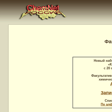
Фа
Новый наб
«К
с 20
Факультатив
химичес
Запи
Спи
По ал