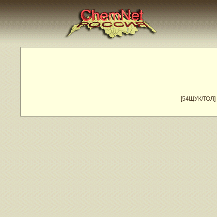
[54ЩУК/ТОЛ]