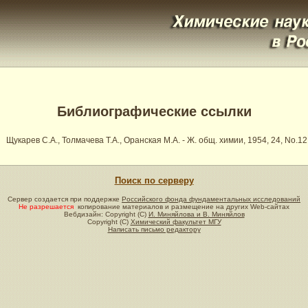
Библиографические ссылки
Щукарев С.А., Толмачева Т.А., Оранская М.А. - Ж. общ. химии, 1954, 24, No.12
Поиск по серверу
Сервер создается при поддержке
Российского фонда фундаментальных исследований
Не разрешается
копирование материалов и размещение на других Web-сайтах
Вебдизайн: Copyright (C)
И. Миняйлова и В. Миняйлов
Copyright (C)
Химический факультет МГУ
Написать письмо редактору