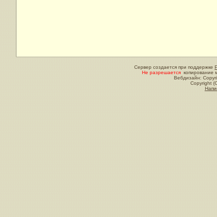
Сервер создается при поддержке
Не разрешается
копирование м
Вебдизайн: Copyri
Copyright (
Напи