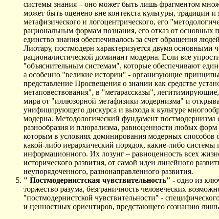
системы знания – оно может быть лишь фрагментом множ
может быть оценено вне контекста культуры, традиции и
метафизического и логоцентрического, его "методологи
рациональным формам познания, его отказ от основных п
единство знания обеспечивалось за счет обращения люде
Лиотару, постмодерн характеризуется двумя основными ч
рационалистической доминант модерна. Если все упростит
"объяснительным системам", которые обеспечивают единс
а особенно "великие истории" - организующие принципы 
представление Просвещения о знании как средстве устано
метаповествования", в "метарассказы", легитимирующие
мира от "иллюзорной метафизики модернизма" и открыва
унифицирующего дискурса и выхода к культуре многообр
модерна. Методологический фундамент постмодернизма со
разнообразия и плюрализма, равноценности любых форм р
которым в условиях доминирования модерных способов о
какой-либо иерархический порядок, какие-либо системы 
информационного. Их лозунг – равноценность всех жизне
исторического развития, от самой идеи линейного разви
неупорядоченного, разнонаправленного развития.
" Постмодернистская чувствительность" -
одно из клю
торжество разума, безграничность человеческих возмож
"постмодернистской чувствительности" - специфическог
и ценностных ориентиров, предстающего сознанию лишь 