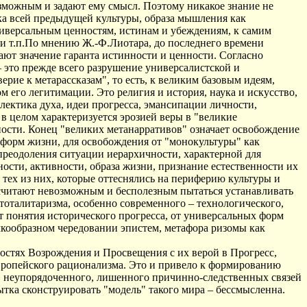
зможным и задают ему смысл. Поэтому никакое знание не
ика всей предыдущей культуры, образа мышления как
иверсальным ценностям, истинам и убеждениям, к самим
 и т.п.По мнению Ж.-Ф.Лиотара, до последнего времени
ают значение гаранта истинности и ценности. Согласно
 это прежде всего разрушение универсалистской и
рие к метарассказам", то есть, к великим базовым идеям,
 его легитимации. Это религия и история, наука и искусство,
ектика духа, идеи прогресса, эмансипации личности,
 в целом характеризуется эрозией веры в "великие
ости. Конец "великих метанарративов" означает освобождение
форм жизни, для освобождения от "монокультуры" как
преодоления ситуации иерархичности, характерной для
сти, активности, образа жизни, признание естественности их
тех из них, которые оттеснялись на периферию культуры и
считают невозможным и бесполезным пытаться устанавливать
тоталитаризма, особенно современного – технологического,
т понятия исторического прогресса, от универсальных форм
чкообразном чередовании эпистем, метафора ризомы как
остях Возрождения и Просвещения с их верой в Прогресс,
европейского рационализма. Это и привело к формированию
, неупорядоченного, лишенного причинно-следственных связей
ка сконструировать "модель" такого мира – бессмысленна.