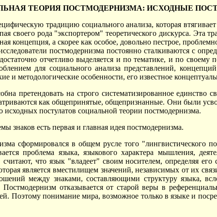
ЛЬНАЯ ТЕОРИЯ ПОСТМОДЕРНИЗМА: ИСХОДНЫЕ ПОСТ
ецифическую традицию социального анализа, которая втягивает
ая своего рода "экспортером" теоретического дискурса. Эта тр
ная концепция, а скорее как особое, довольно пестрое, проблемн
 исследователи постмодернизма постоянно сталкиваются с опр
остаточно отчетливо выделяется и по тематике, и по своему 
облением для социального анализа представлений, концепций
ие и методологические особенности, его известное концептуаль
обна претендовать на строго систематизированное единство сво
матриваются как общепринятые, общепризнанные. Они были усв
о исходных постулатов социальной теории постмодернизма.
мы знаков есть первая и главная идея постмодернизма.
изма сформировался в общем русле того "лингвистического по
ается проблема языка, языкового характера мышления, деяте
, считают, что язык "владеет" своим носителем, определяя ег
которая является вместилищем значений, независимых от их свя
ношений между знаками, составляющими структуру языка, всл
. Постмодернизм отказывается от старой веры в референциаль
ей. Поэтому понимание мира, возможное только в языке и посре