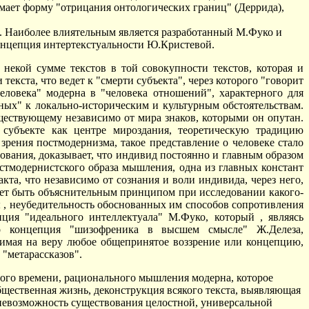
мает форму "отрицания онтологических границ" (Деррида),
а. Наиболее влиятельным является разработанный М.Фуко и
концепция интертекстуальности Ю.Кристевой.
 некой сумме текстов в той совокупности текстов, которая и
текста, что ведет к "смерти субъекта", через которого "говорит
еловека" модерна в "человека отношений", характерного для
ных" к локально-историческим и культурным обстоятельствам.
уществующему независимо от мира знаков, которыми он опутан.
субъекте как центре мироздания, теоретическую традицию
зрения постмодернизма, такое представление о человеке стало
вания, доказывает, что индивид постоянно и главным образом
остмодернистского образа мышления, одна из главных констант
кта, что независимо от сознания и воли индивида, через него,
ожет быть объяснительным принципом при исследовании какого-
 , неубедительность обоснованных им способов сопротивления
ция "идеального интеллектуала" М.Фуко, который , являясь
бо концепция "шизофреника в высшем смысле" Ж.Делеза,
нимая на веру любое общепринятое воззрение или концепцию,
 "метарассказов".
ого времени, рационального мышления модерна, которое
 общественная жизнь, деконструкция всякого текста, выявляющая
 невозможность существования целостной, универсальной