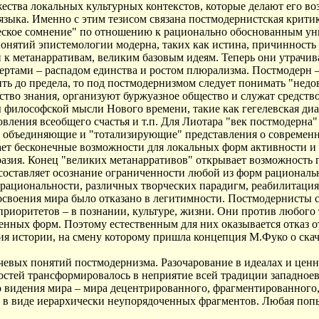
ества локальных культурных контекстов, которые делают его во
 языка. Именно с этим тезисом связана постмодернистская крит
ческое сомнение" по отношению к рационально обоснованным ун
онятий эпистемологии модерна, таких как истина, причинность
й к метанарративам, великим базовым идеям. Теперь они утрачив
ертами – распадом единства и ростом плюрализма. Постмодерн –
ь до предела, то под постмодернизмом следует понимать "недове
тво знания, организуют буржуазное общество и служат средством
философской мысли Нового времени, такие как гегелевская диал
вления всеобщего счастья и т.п. Для Лиотара "век постмодерна"
, объединяющие и "тотализирующие" представления о современн
ет бесконечные возможности для локальных форм активности и 
азия. Конец "великих метанарративов" открывает возможность 
ставляет осознание ограниченности любой из форм рационально
ациональности, различных творческих парадигм, реабилитация 
своения мира было отказано в легитимности. Постмодернисты 
приоритетов – в познании, культуре, жизни. Они против любого 
нных форм. Поэтому естественным для них оказывается отказ о
тия истории, на смену которому пришла концепция М.Фуко о ска
чевых понятий постмодернизма. Разочарование в идеалах и ценн
ностей трансформировалось в неприятие всей традиции западно
о видения мира – мира децентрированного, фрагментированного
в виде иерархически неупорядоченных фрагментов. Любая попыт