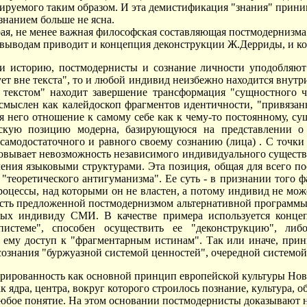
мируемого таким образом. И эта демистификация "знания" прини
знанием больше не ясна.
торая, не менее важная философская составляющая постмодернизм
же выводам приводит и концепция деконструкции Ж.Дерриды, и 
о и историю, постмодернисты и сознание личности уподобляют
ет вне текста", то и любой индивид неизбежно находится внутри 
 текстом" находит завершение трансформация "сущностного ч
смыслен как калейдоскоп фрагментов идентичности, "привязан
я него отношение к самому себе как к чему-то постоянному, с
ескую позицию модерна, базирующуюся на представлении о 
самодостаточного и равного своему сознанию (лица) . С точки 
вывает невозможность независимого индивидуального существо
ления языковыми структурами. Эта позиция, общая для всего п
теоретического антигуманизма". Ее суть - в признании того фа
процессы, над которыми он не властен, а потому индивид не м
ость предложенной постмодернизмом альтернативной программы
мых индивиду СМИ. В качестве примера используется концеп
истеме", способен осуществить ее "деконструкцию", ли
 ему доступ к "фрагментарным истинам". Так или иначе, при
сознания "буржуазной системой ценностей", очередной системой
рированность как основной принцип европейской культуры Нов
к ядра, центра, вокруг которого строилось познание, культура,
 любое понятие. На этом основании постмодернисты доказывают