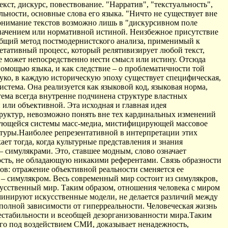
кст, дискурс, повествование. "Нарратив", "текстуальность",
ьности, основные слова его языка. "Ничто не существует вне
 Понимание текстов возможно лишь в "дискурсивном поле
" значением или нормативной истиной. Неизбежное присутствие
 общий метод постмодернистского анализа, применимый к
етативный процесс, который релятивизирует любой текст,
не может непосредственно нести смысл или истину. Отсюда
помощью языка, и как следствие – о проблематичности той
уко, в каждую историческую эпоху существует специфическая,
стема. Она реализуется как языковой код, языковая норма,
ема всегда внутренне подчинена структуре властных
или объективной. Эта исходная и главная идея
руктур, невозможно понять вне тех кардинальных изменений
ирующейся системы масс-медиа, мистифицирующей массовое
туры.Наиболее репрезентативной в интерпретации этих
кает тогда, когда культурные представления и знания
– симулякрами. Это, ставшее модным, слово означает
ть, не обладающую никакими референтами. Связь образности
ов: отражение объективной реальности сменяется ее
и – симулякром. Весь современный мир состоит из симулякров,
кусственный мир. Таким образом, отношения человека с миром
оминируют искусственные модели, не делается различий между
 полной зависимости от гиперреальности. Человеческая жизнь
нестабильности и всеобщей дезорганизованности мира.Таким
го под воздействием СМИ, доказывает ненадежность,