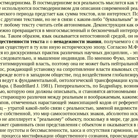
остмодернизма. В постмодернизме вся реальность мыслится как те
е используются постмодернизмом для описания современной реал
ческого периода предстает как сумма текстов, или интертекст.
и с другими текстами, но не в связи с каким-либо "буквальным
ет любому тексту считать себя автономным. Деконструкция как
збежно превращается в многосмысленный и бесконечный интерпр
ны. Таким образом, язык оказывается непостоянной средой, он 
дественности
текста
и о
ненадежности
знания
, получаемого с 
ая существует в ту или иную историческую эпоху. Согласно М.Ф
тся из дискурсивных практик различных научных дисциплин, - эпи
а следовательно, и мышление индивидов. По мнению Фуко, эпист
гитимирующий власть, поэтому она не может быть нейтральной 
фос, рождающий установку на сопротивление власти языковых ст
прежде всего в западном обществе, под воздействием глобализ
ведут к фундаментальной, онтологической трансформации куль
. ( Baudrillard J. 1981). Гиперреальность, по Бодрийару, возни
тью, которую они должны описывать, и становятся автономными 
стирающую различия между реальным и воображаемым, кажимос
этапов, отмеченных нарастающей эмансипацией кодов от референт
ец – утратой какой-либо связи с реальностью, заменой видимост
ме собственной, это мир самосоотносимых знаков, абсолютно ис
е апеллирует к "реальному" объекту, поскольку в мире, где д
жет сравнивать свои представления с объектом и оказывается в
ие пустоты и бессмысленности, хаоса и отсутствия гармонии, 
 процесса мистификации общественного сознания, происходяще