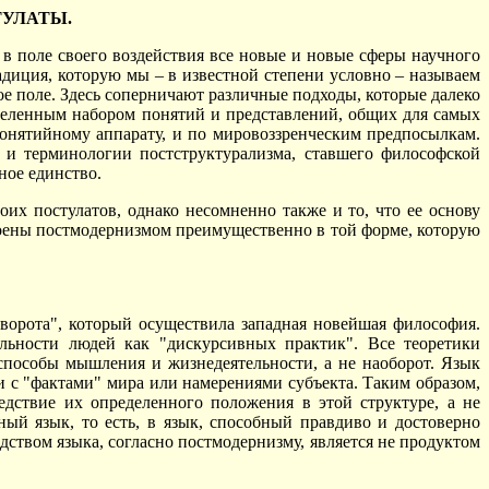
УЛАТЫ.
 в поле своего воздействия все новые и новые сферы научного
адиция, которую мы – в известной степени условно – называем
ое поле. Здесь соперничают различные подходы, которые далеко
еделенным набором понятий и представлений, общих для самых
понятийному аппарату, и по мировоззренческим предпосылкам.
 и терминологии постструктурализма, ставшего философской
ное единство.
их постулатов, однако несомненно также и то, что ее основу
оены постмодернизмом преимущественно в той форме, которую
ворота", который осуществила западная новейшая философия.
льности людей как "дискурсивных практик". Все теоретики
о способы мышления и жизнедеятельности, а не наоборот. Язык
зи с "фактами" мира или намерениями субъекта. Таким образом,
едствие их определенного положения в этой структуре, а не
ный язык, то есть, в язык, способный правдиво и достоверно
дством языка, согласно постмодернизму, является не продуктом