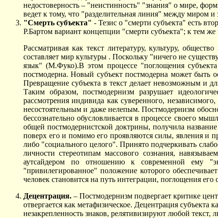
недостоверность – "неистинность" "знания" о мире, фор
ведет к тому, что "разделительная линия" между миром и 
"Смерть субъекта"
- Тезис о "смерти субъекта" есть в
Р.Бартом вариант концепции "смерти субъекта"; к тем 
Рассматривая как текст литературу, культуру, обществ
составляет мир культуры . Поскольку "ничего не существу
язык" (М.Фуко).В этом процессе "поглощения субъекта
постмодерна. Новый субъект постмодерна может быть о
Превращение субъекта в текст делает невозможным и дл
Таким образом, постмодернизм разрушает идеологич
рассмотрения индивида как суверенного, независимого, 
несостоятельным и даже нелепым. Постмодернизм обосно
бессознательно обусловливается в процессе своего мыш
общей постмодернистской доктрины, получила название "
поверх его и помимо его проявляются силы, явления и 
либо "социального целого". Принято подчеркивать слаб
личности стереотипам массового сознания, навязывае
аутсайдером по отношению к современной ему "эп
"привилегированное" положение которого обеспечивает
человек становится на путь интеграции, поглощения его 
Децентрация.
– Постмодернизм подвергает критике цент
отвергается как метафизическое. Децентрация субъекта ка
незакрепленность знаков, релятивизируют любой текст,