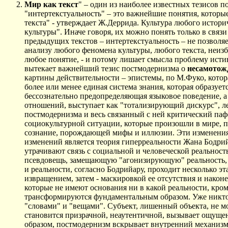
Мир как текст
" – один из наиболее известных тезисов п
"интертекстуальность" – это важнейшие понятия, которы
текста" - утверждает Ж.Деррида. Культура любого истори
культуры". Иначе говоря, их можно понять только в связ
предыдущих текстов – интертекстуальность – не позволя
анализу любого феномена культуры, любого текста, неи
любое понятие, - и потому лишает смысла проблему исти
вытекает важнейший тезис постмодернизма о
несамотож
картины действительности – эпистемы, по М.Фуко, котор
более или менее единая система знания, которая образуе
бессознательно предопределяющая языковое поведение, 
отношений, выступает как "тотализирующий дискурс", ле
постмодернизма и весь связанный с ней критический па
социокультурной ситуации, которые произошли в мире, 
сознание, порождающей мифы и иллюзии. Эти изменения 
изменений является теория гиперреальности Жана Бодрийара
утрачивают связь с социальной и человеческой реальнос
псевдовещь, замещающую "агонизирующую" реальность, 
и реальности, согласно Бодрийару, проходит несколько 
извращением, затем - маскировкой ее отсутствия и након
которые не имеют основания ни в какой реальности, кро
трансформируются фундаментальным образом. Уже никто н
"словами" и "вещами". Субъект, лишенный объекта, не мо
становится призрачной, неаутентичной, вызывает ощущен
образом, постмодернизм вскрывает внутренний механизм