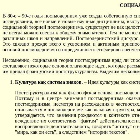
СОЦИА
В 80-е – 90-е годы постмодернизм уже создал собственную сп
исследования, все новые и новые научные дисциплины, выступ
социальной теорией постмодернизма, существует не как целост
не всегда можно свести к общему знаменателю. Тем не менее
различных школ и направлений. Постмодернистский дискурс д
Это связано прежде всего с усвоением и активным приспос
основой постмодернизма и определившего его мировоззренческ
Несомненно, социальная теория постмодернизма вряд ли спос
составляют некоторые основополагающие идеи, которые расс
им придал французский постструктурализм. Выделим нескольк
Культура как система знаков.
– Идея культуры как систе
Постструктурализм как философская основа постмодерн
Поэтому и в центре внимания постмодернизма оказыв
постмодернизма, несмотря на расхождения в частностях
описывается в постмодернизме как знаковая структура, 
утверждается, что значения рождаются в контексте от
вследствие их соответствия "фактам" действительности
воспроизводить действительность, говорить "истину" о н
"мира, как он есть", а следствием "истории текстов".