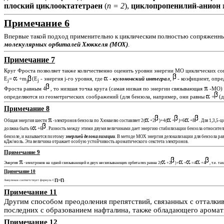
плоский циклооктатетраен
(
n = 2
),
циклопропенилий-анион
Примечание 6
Впервые такой подход применительно к циклическим полностью сопряженны
молекулярных орбиталей Хюккеля (МОХ)
.
Примечание 7
Круг Фроста позволяет также количественно оценить уровни энергии МО циклических с
Е
=
+m
(E
- энергия j-го уровня, где
-
кулоновский интеграл
,
- коэфициент, опр
j
j
j
Фроста равным 4
, то низшая точка круга (самая низкая по энергии связывающая
-МО) 
определяются из геометрических соображений (для бензола, например, они равны
+
(д
Примечание 8
Общая энергия шести
-электронов бензола по Хюккелю составляет 2(
+2
)+4(
+
)=6
+8
. Для 1,3,5
должна быть 6
+6
. Разность между этими двумя величинами дает энергию стабилизации бензола относитель
бензоле, и называется поэтому
энергией
делокализации
. В методе МОХ энергия делокализации для бензола ра
кДж/моль. Эта величина отражает особую устойчивость ароматического секстета электронов.
Примечание 9
Энергия
-электронов на одной связывающей и двух несвязывающих орбиталях равна 2(
+2
)+
+
=4
+4
, т.е. т
Примечание 10
n
n
Аннуленам соответствует формула C
H
.
Примечание 11
Другим способом преодоления препятствий, связанных с отталкив
последних с образованием нафталина, также обладающего аромати
Примечание 12