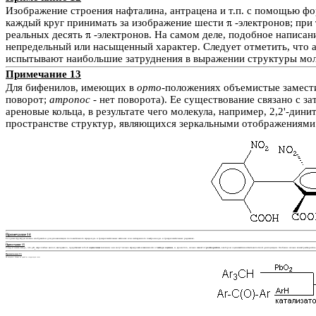
Изображение строения нафталина, антрацена и т.п. с помощью фо
каждый круг принимать за изображение шести
-электронов; при
реальных десять
-электронов. На самом деле, подобное написани
непредельный или насыщенный характер. Следует отметить, что а
испытывают наибольшие затруднения в выражении структуры мо
Примечание 13
Для бифенилов, имеющих в
орто
-положениях объемистые замест
поворот;
атропос
- нет поворота). Ее существование связано с 
ареновые кольца, в результате чего молекула, например, 2,2'-дин
пространстве структур, являющихся зеркальными отображениями д
Примечание 14
Сходные структуры можно изобразить и для делокализации положительного заряда в ди- и триарилметильных катионах или неспаренного электрона в ди- и триарилметильных радикалах.
Примечание 15
Следует иметь в виду, что р
К
сверхслабых кислот, как правило, представляют собой
оценочные
значения; они могут сильно варьировать в зависимости от
метода оценки
, и, кроме того, сильно зависят от
растворителя
, в котором оценивается константа кислотной диссоциации. Особенно сильно влияет растворитель
а
Примечание 16
Их получают обычно по одной из следующих схем: