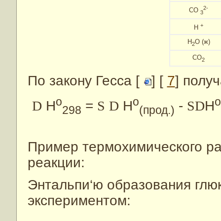
2-
CO
3
+
H
H
O (ж)
2
CO
2
По закону Гесса [
] [
7
] полу
o
o
o
D
H
=
S
D
H
-
SD
H
298
(прод.)
Пример термохимического ра
реакции:
Энтальпи‘ю образования глю
экспериментом: