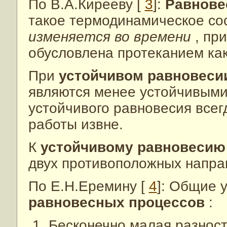
По В.А.Кирееву [
3
]:
Равнове
такое термодинамическое со
изменяется во времени
, пр
обусловлена протеканием как
При
устойчивом равновес
являются менее устойчивыми,
устойчивого равновесия всег
работы извне.
К
устойчивому равновеси
двух противоположных напра
По Е.Н.Еремину [
4
]: Общие 
равновесных процессов
:
Бесконечно малая разнос