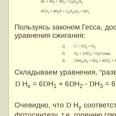
6C + 6H
+ 3O
= C
H
O
2
2
6
12
6
6CO
+ 6H
O = C
H
O
+ 6O
2
2
6
12
6
2
Пользуясь законом Гесса, до
уравнения сжигания:
1)
C = CO
+ O
2
2
2)
H
+ 1/2O
= H
O (пар)
2
2
2
3)
C6
H
O
+ 6O
= 6CO
+ 
12
6
2
2
Складываем уравнения, “разв
D
H
= 6
D
H
+ 6
D
H
-
D
H
= 6
х
1
2
3
Очевидно, что
D
H
соответст
у
фотосинтезу, т.е. горению гл