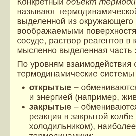
Конкретный
объект термоди
называют термодинамическо
выделенной из окружающего
воображаемыми поверхностям
сосуде, раствор реагентов в
мысленно выделенная часть э
По уровням взаимодействия 
термодинамические системы 
открытые
– обмениваютс
и энергией (например, жи
закрытые
– обмениваются
реакция в закрытой колбе
холодильником), наиболее
термодинамики;