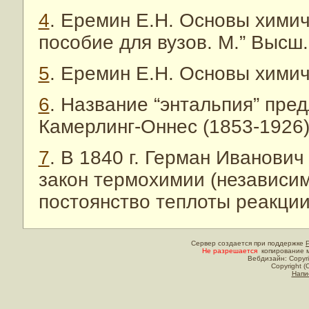
4
. Еремин Е.Н. Основы хими
пособие для вузов. М.” Высш. 
5
. Еремин Е.Н. Основы химич
6
. Название “энтальпия” пре
Камерлинг-Оннес (1853-1926)
7
. В 1840 г. Герман Иванови
закон термохимии (независи
постоянство теплоты реакци
Сервер создается при поддержке
Не разрешается
копирование м
Вебдизайн: Copyri
Copyright (
Напи