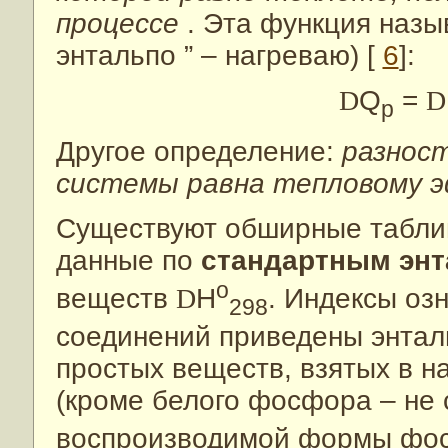
процессе
. Эта функция наз
энтальпо ” – нагреваю) [
6
]:
D
Q
=
D
p
Другое определение:
разност
системы равна тепловому э
Существуют обширные табли
данные по
стандартным эн
o
веществ
D
H
. Индексы оз
298
соединений приведены энта
простых веществ, взятых в 
(кроме белого фосфора – не 
воспроизводимой формы фосф