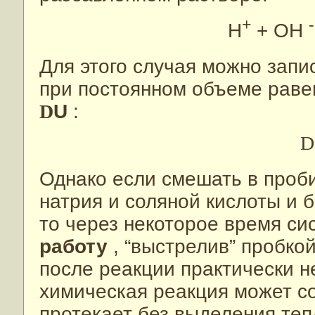
+
-
H
+ OH
Для этого случая можно запи
при постоянном объеме рав
D
U
:
D
Однако если смешать в проб
натрия и соляной кислоты и 
то через некоторое время с
работу
, “выстрелив” пробко
после реакции практически н
химическая реакция может с
протекает без выделения теп