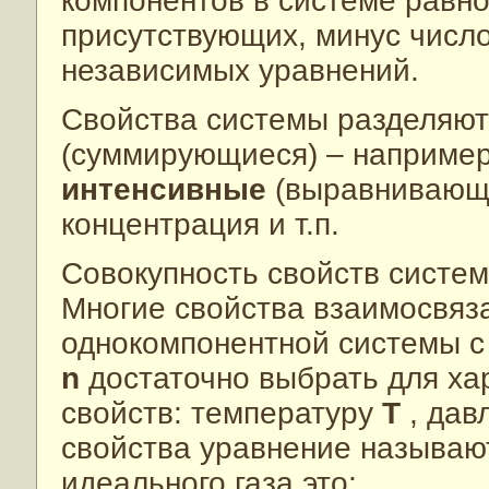
компонентов в системе равно
присутствующих, минус числ
независимых уравнений.
Свойства системы разделяю
(суммирующиеся) – например
интенсивные
(выравнивающи
концентрация и т.п.
Совокупность свойств систе
Многие свойства взаимосвяза
однокомпонентной системы с
n
достаточно выбрать для ха
свойств: температуру
T
, да
свойства уравнение называ
идеального газа это: