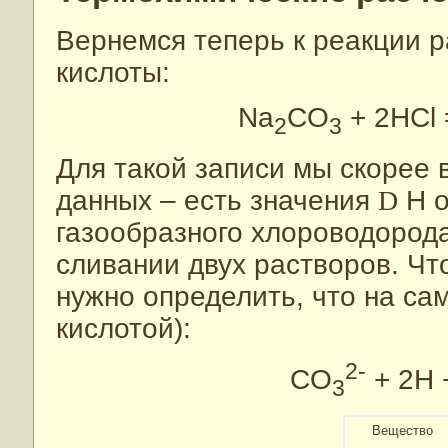
Вернемся теперь к реакции р
кислоты:
Na
CO
+ 2HCl 
2
3
Для такой записи мы скорее 
данных – есть значения
D
H o
газообразного хлороводорода
сливании двух растворов. Чт
нужно определить, что на са
кислотой):
2-
CO
+ 2H 
3
Вещество