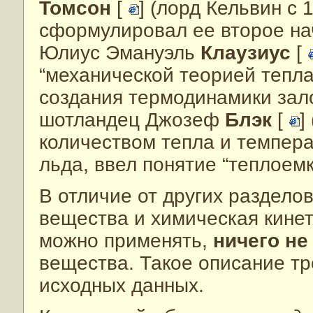
Томсон
[
] (лорд Кельвин с 
сформулировал ее второе на
Юлиус Эмануэль
Клаузиус
[
“механической теорией тепл
создания термодинамики зало
шотландец Джозеф
Блэк
[
]
количеством тепла и темпера
льда, ввел понятие “теплоемк
В отличие от других раздело
вещества и химическая кине
можно применять,
ничего не
вещества. Такое описание т
исходных данных.