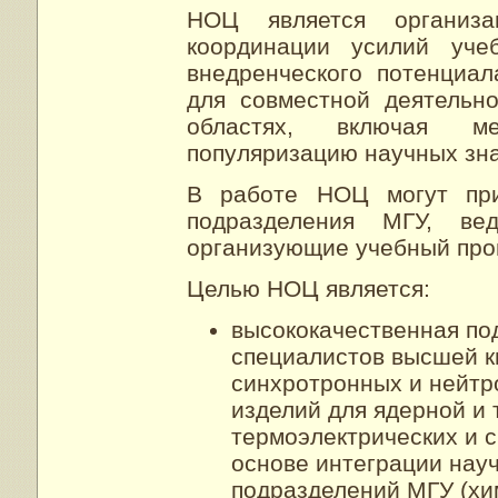
НОЦ является организ
координации усилий учеб
внедренческого потенциа
для совместной деятельн
областях, включая ме
популяризацию научных зн
В работе НОЦ могут при
подразделения МГУ, ве
организующие учебный про
Целью НОЦ является:
высококачественная по
специалистов высшей к
синхротронных и нейтр
изделий для ядерной и 
термоэлектрических и 
основе интеграции нау
подразделений МГУ (хи