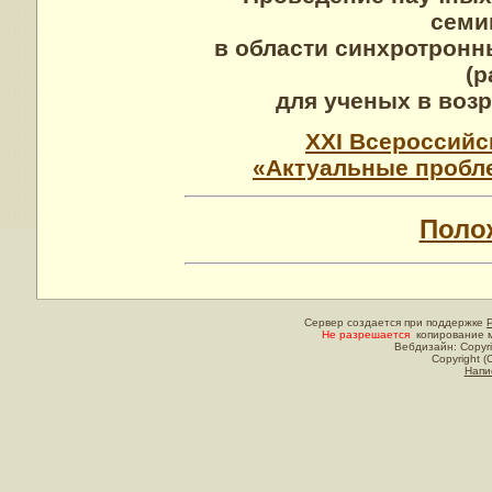
семи
в области синхротронн
(р
для ученых в возра
XXI Всероссийс
«Актуальные пробл
Поло
Сервер создается при поддержке
Не разрешается
копирование м
Вебдизайн: Copyri
Copyright (
Напи