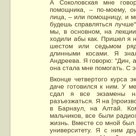
А Соколовская мне гово
помощника, – по-моему, 
лица, – или помощницу, и мы
будешь справляться лучше"
мы, в основном, на лекци
ходили абы как. Пришел я н
шестом или седьмом ряд
длинными косами. Я зна
Андреева. Я говорю: "Дин, 
она стала мне помогать. С 
Вконце четвертого курса э
даче готовился к ним. У м
сдал я все экзамены 
разъезжаться. Я на [произв
в Барнаул, на Алтай. Ко
мальчиков, все были радио
жизнь. Вместе со мной был
университету. Я с ним др