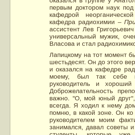
оказался в группе у Анато
первым доктором наук под
кафедрой неорганическо
кафедра радиохимии –
При
ассистент Лев Григорьевич
универсальный мужик, оче
Власова и стал радиохимик
Лапицкому на тот момент бы
шестьдесят. Он до этого ве
и оказался на кафедре рад
моему, был так себе п
руководитель и хороший 
Доброжелательность преп
важно. "О, мой юный друг"
всегда. Я ходил к нему до
помню, в какой зоне. Он ко
руководителем моим факт
занимался, давал советы и
студенты, которые уже