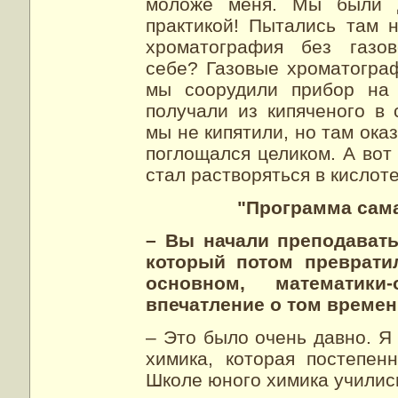
моложе меня. Мы были д
практикой! Пытались там н
хроматография без газов
себе? Газовые хроматогра
мы соорудили прибор на 
получали из кипяченого в
мы не кипятили, но там ока
поглощался целиком. А вот 
стал растворяться в кислоте
"Программа сама
– Вы начали преподавать
который потом преврати
основном, математики
впечатление о том време
– Это было очень давно. Я
химика, которая постепен
Школе юного химика училис