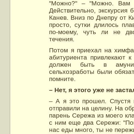
"Можно?" – "Можно. Вам 
Действительно, экскурсия
Канев. Вниз по Днепру от К
просто, сутки длилось пла
по-моему, чуть ли не дв
течения.
Потом я приехал на химфак
абитуриента привлекают к 
должен быть в амуниц
сельхозработы были обязат
помните.
– Нет, я этого уже не заста
– А я это прошел. Спустя 
отправили на целину. На об
парень Сережа из моего кла
с ним еще два Сережи: "По
нас еды много, ты не переж