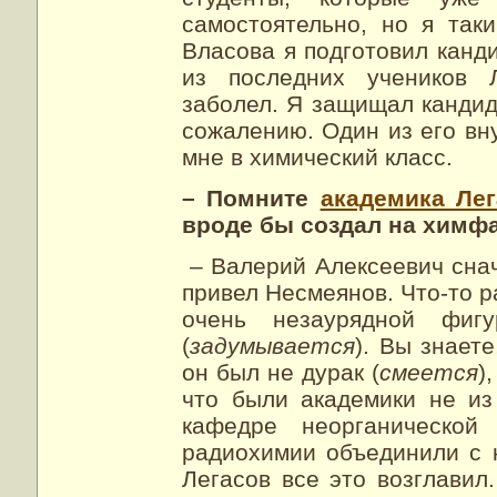
самостоятельно, но я так
Власова я подготовил канд
из последних учеников Л
заболел. Я защищал кандид
сожалению. Один из его вну
мне в химический класс.
– Помните
академика Лег
вроде бы создал на химфа
– Валерий Алексеевич снач
привел Несмеянов. Что-то 
очень незаурядной фиг
(
задумывается
). Вы знаете
он был не дурак (
смеется
)
что были академики не из
кафедре неорганическо
радиохимии объединили с 
Легасов все это возглавил.