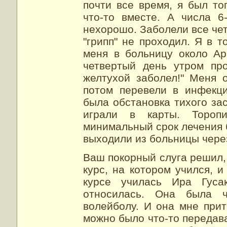
почти все время, я был то
что-то вместе. А числа 6
нехорошо. Заболели все чет
"грипп" не проходил. Я в 
меня в больницу около Ар
четвертый день утром пр
желтухой заболел!" Меня 
потом перевели в инфекц
была обстановка тихого зас
играли в карты. Тороп
минимальный срок лечения б
выходили из больницы чере
Ваш покорный слуга решил, 
курс, на котором учился, 
курсе училась Ира Гуса
относилась. Она была ч
волейболу. И она мне прит
можно было что-то передават