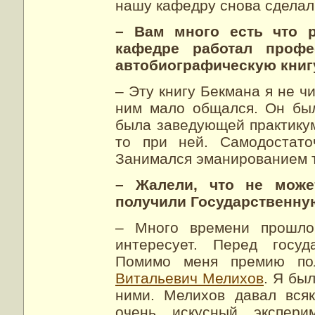
нашу кафедру снова сделал
– Вам много есть что р
кафедре работал профе
автобиографическую книгу
– Эту книгу Бекмана я не чи
ним мало общался. Он бы
была заведующей практикум
то при ней. Самодостато
Занимался эманированием тв
– Жалели, что не може
получили Государственн
– Много времени прошло,
интересует. Перед госуд
Помимо меня премию по
Витальевич Мелихов
. Я бы
ними. Мелихов давал вся
очень искусный экспер