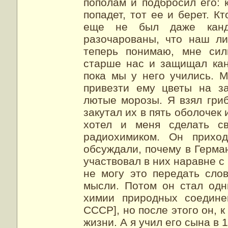
пополам и подбросил его: 
попадет, тот ее и берет. Кт
еще не был даже канд
разочарованы, что наш ли
теперь понимаю, мне сил
старше нас и защищал кан
пока мы у него учились. 
привезти ему цветы на з
лютые морозы. Я взял гриб
закутал их в пять оболочек 
хотел и меня сделать св
радиохимиком. Он прихо
обсуждали, почему в Герма
участвовал в них наравне с
не могу это передать сло
мысли. Потом он стал од
химии природных соедине
СССР], но после этого он, 
жизни. А я учил его сына в 