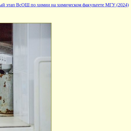
ый этап ВсОШ по химии на химическом факультете МГУ (2024)