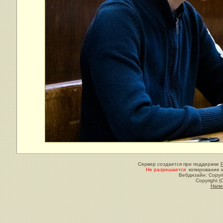
Сервер создается при поддержке
Не разрешается
копирование м
Вебдизайн: Copyri
Copyright (
Напи