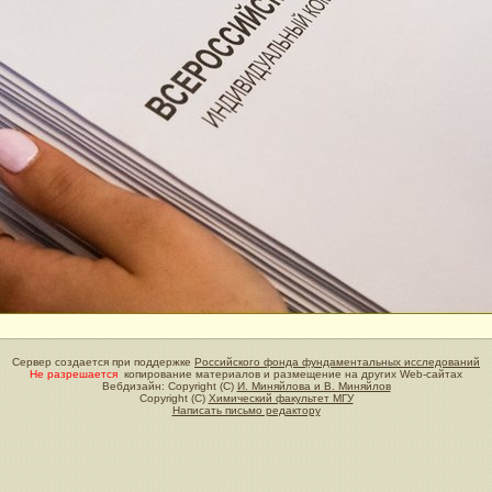
Сервер создается при поддержке
Российского фонда фундаментальных исследований
Не разрешается
копирование материалов и размещение на других Web-сайтах
Вебдизайн: Copyright (C)
И. Миняйлова и В. Миняйлов
Copyright (C)
Химический факультет МГУ
Написать письмо редактору