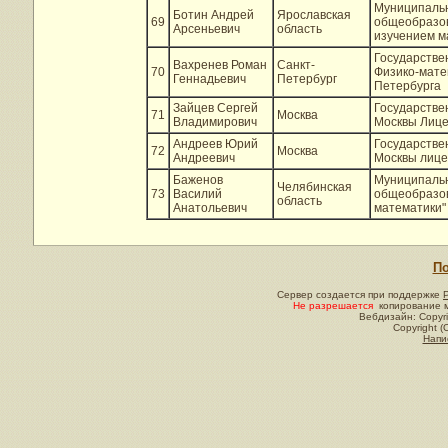
Муниципальн
Ботин Андрей
Ярославская
69
общеобразов
Арсеньевич
область
изучением м
Государстве
Вахренев Роман
Санкт-
70
Физико-мате
Геннадьевич
Петербург
Петербурга
Зайцев Сергей
Государстве
71
Москва
Владимирович
Москвы Лиц
Андреев Юрий
Государстве
72
Москва
Андреевич
Москвы лиц
Баженов
Муниципальн
Челябинская
73
Василий
общеобразов
область
Анатольевич
математики"
По
Сервер создается при поддержке
Не разрешается
копирование м
Вебдизайн: Copyri
Copyright (
Напи