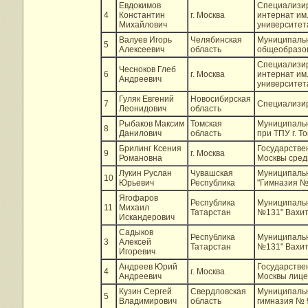
Евдокимов
Специализир
4
Константин
г. Москва
интернат им.
Михайлович
университет
Валуев Игорь
Челябинская
Муниципаль
5
Алексеевич
область
общеобразов
Специализир
Чесноков Глеб
6
г. Москва
интернат им.
Андреевич
университет
Гуляк Евгений
Новосибирская
7
Специализир
Леонидович
область
Рыбаков Максим
Томская
Муниципальн
8
Данилович
область
при ТПУ г. Т
Брилинг Ксения
Государстве
9
г. Москва
Романовна
Москвы сре
Лукин Руслан
Чувашская
Муниципаль
10
Юрьевич
Республика
"Гимназия №
Ягофаров
Республика
Муниципальн
11
Михаил
Татарстан
№131" Вахито
Искандерович
Садыков
Республика
Муниципальн
3
Алексей
Татарстан
№131" Вахито
Игоревич
Андреев Юрий
Государстве
4
г. Москва
Андреевич
Москвы лиц
Кузин Сергей
Свердловская
Муниципаль
5
Владимирович
область
гимназия № 