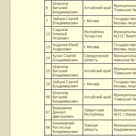
Шорохов
Муниципаль
6
Виталий
Алтайский край
"Гимназия №4
Владимирович
Зайцев Сергей
Государстве
7
г. Москва
Владимирович
Москвы лиц
Садыков
Республика
Муниципальн
12
Алексей
Татарстан
№131" Вахито
Игоревич
Андреев Юрий
Государстве
13
г. Москва
Андреевич
Москвы лиц
Кузин Сергей
Свердловская
Муниципаль
14
Владимирович
область
гимназия № 
Шорохов
Муниципаль
15
Виталий
Алтайский край
"Гимназия №4
Владимирович
Зайцев Сергей
Государстве
16
г. Москва
Владимирович
Москвы лиц
Шорохов
Муниципаль
66
Виталий
Алтайский край
"Гимназия № 
Владимирович
Вахрамеев
Удмуртская
Муниципальн
67
Даниил
Республика
№41 г. Ижев
Дмитриевич
Биняковский
Томская
Муниципаль
68
Ростислав
область
Академически
Владимирович