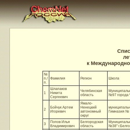
Спис
ле
к Международно
№
п./
Фамилия
Регион
Школа
п.
Шлапаков
Челябинская
Муниципальн
1
Никита
область
№97 города 
Сергеевич
Ямало-
Бойчук Артем
Ненецкий
муниципальн
2
Игоревич
автономный
Гимназия № 
округ
Попов Илья
Белгородская
Муниципальн
3
Владимирович
область
№38" г.Белг