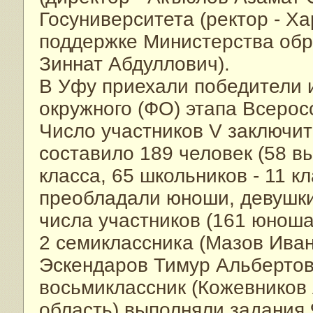
Госуниверситета (ректор - Х
поддержке Министерства обр
Зиннат Абдуллович).
В Уфу приехали победители 
окружного (ФО) этапа Всеро
Число участников V заключите
составило 189 человек (58 вы
класса, 65 школьников - 11 к
преобладали юноши, девушки
числа участников (161 юноша
2 семиклассника (Мазов Иван
Эскендаров Тимур Альбертови
восьмиклассник (Кожевников
область) выполняли задания 