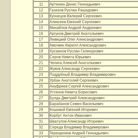
11
Артюхин Денис Геннадьевич
12
Газизов Руслан Рашидович
13
Кузнецов Валерий Сергеевич
14
Алексеев Евгений Сергеевич
15
Михайлов Андрей Андреевич
16
Аргунов Дмитрий Анатольевич
17
Левицкий Олег Александрович
18
Амочкин Кирилл Александрович
19
Хусаинов Руслан Галинурович
20
Серов Никита Юрьевич
21
Чепига Алексей Анатольевич
22
Жуков Александр Сергеевич
23
Поддубный Владимир Владимирович
24
Урбан Анатолий Сергеевич
25
Ануфриев Сергей Александрович
26
Устинов Никита Борисович
27
Булда Дмитрий Александрович
28
Барабанов Семен Васильевич
29
Кошевой Евгений Игоревич
30
Корбут Антон Иванович
31
Шкатулов Александр Игоревич
32
Середа Владимир Владимирович
33
Терещенков Андрей Геннадьевич