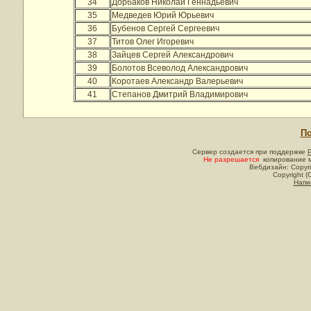
34
Дорбаков Николай Геннадьевич
35
Медведев Юрий Юрьевич
36
Бубенов Сергей Сергеевич
37
Титов Олег Игоревич
38
Зайцев Сергей Александрович
39
Болотов Всеволод Александрович
40
Коротаев Александр Валерьевич
41
Степанов Дмитрий Владимирович
По
Сервер создается при поддержке
Не разрешается
копирование м
Вебдизайн: Copyri
Copyright (
Напи