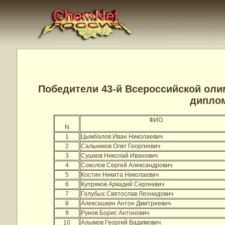
Победители 43-й Всероссийской ол
диплом
ФИО
N
1
Цымбалов Иван Николаевич
2
Сальников Олег Георгиевич
3
Сушков Николай Иванович
4
Соколов Сергей Александрович
5
Костин Никита Николаевич
6
Купряков Аркадий Сергеевич
7
Голубых Святослав Леонидович
8
Алексашкин Антон Дмитриевич
9
Рунов Борис Антонович
10
Алымов Георгий Вадимович