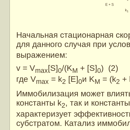
E + S
k
1
(
Начальная стационарная cко
для данного случая при услов
выражением:
v = V
[S]
/(K
+ [S]
) (2)
max
0
M
0
где V
= k
[E]
и K
= (k
+ 
max
2
0
M
2
Иммобилизация может влиять
константы k
, так и констант
2
характеризует эффективност
субстратом. Катализ иммоб