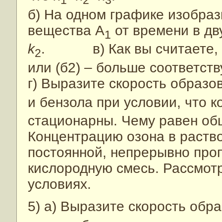
б) На одном графике изобра
вещества А
от времени в дв
1
k
. в) Как вы считаете, ка
2
или (б2) – больше соответст
г) Выразите скорость образо
и бензола при условии, что 
стационарны. Чему равен об
Концентрацию озона в раств
постоянной, непрерывно проп
кислородную смесь. Рассмотр
условиях.
5) а) Выразите скорость обр