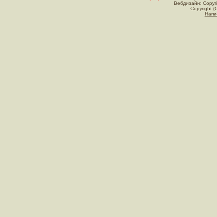
Вебдизайн: Copyri
Copyright (
Напи