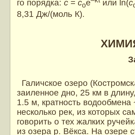
го порядка:
с
=
с
e
или ln(
c
о
8,31 Дж/(моль К).
ХИМИ
З
Галичское озеро (Костромска
заиленное дно, 25 км в длину
1.5 м, кратность водообмена 
несколько рек, из которых с
говорить о тех жалких ручей
из озера р. Вёкса. На озере с