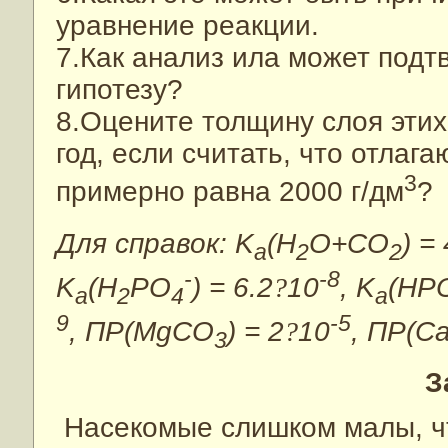
уравнение реакции.
7.Как анализ ила может подт
гипотезу?
8.Оцените толщину слоя эти
год, если считать, что отлага
3
примерно равна 2000 г/дм
?
Для справок: K
(H
O+CO
) = 
a
2
2
-
-8
K
(H
РO
) = 6.2
?
10
, K
(HР
a
2
4
a
9
-5
, ПР(MgCO
) = 2
?
10
, ПР(C
3
З
Насекомые слишком малы, чт