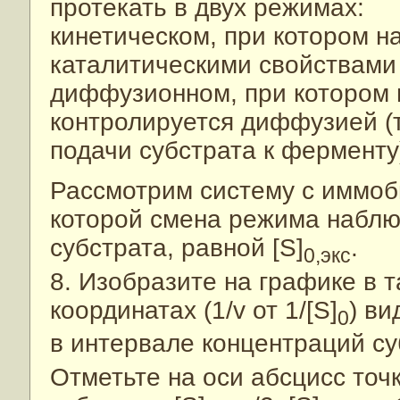
протекать в двух режимах:
кинетическом, при котором 
каталитическими свойствами
диффузионном, при котором 
контролируется диффузией (т
подачи субстрата к ферменту
Рассмотрим систему с иммо
которой смена режима наблю
субстрата, равной [S]
.
0,экс
8. Изобразите на графике в 
координатах (1/v от 1/[S]
) ви
0
в интервале концентраций суб
Отметьте на оси абсцисс точ