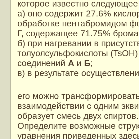
которое известно следующее
а) оно содержит 27.6% кисло
обработке пентабромидом ф
Г, содержащее 71.75% брома
б) при нагревании в присутс
толуолсульфокислоты (TsOH)
соединений
А
и
Б
;
в) в результате осуществлен
его можно трансформироват
взаимодействии с одним экв
образует смесь двух спиртов.
Определите возможные стру
уравнения приведенных здес