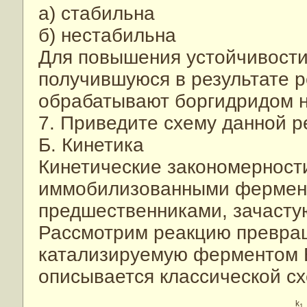
а) стабильна
б) нестабильна
Для повышения устойчивости
получившуюся в результате р
обрабатывают боргидридом н
7. Приведите схему данной р
Б. Кинетика
Кинетические закономерност
иммобилизованными фермент
предшественниками, зачасту
Рассмотрим реакцию превраще
катализируемую ферментом Е
описывается классической с
k
1