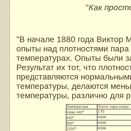
"
Как прост
"В начале 1880 года Виктор 
опыты над плотностями пара
температурах. Опыты были з
Результат их тот, что плотно
представляются нормальными
температуры, делаются мен
температуры, различно для р
Температура
Плотн. пара хлора
о
2,45
Ниже 440
о
норм.
440
о
норм.
900
о
норм.
1200