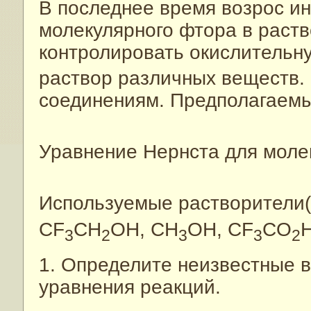
В последнее время возрос и
молекулярного фтора в раств
контролировать окислительну
раствор различных веществ.
соединениям. Предполагаемы
Уравнение Нернста для моле
Используемые растворители(s
CF
CH
OH, CH
OH, CF
CO
H
3
2
3
3
2
1. Определите неизвестные 
уравнения реакций.