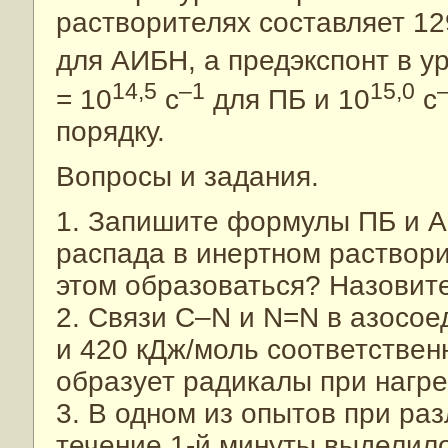
растворителях составляет 12
для АИБН, а предэкспонт в у
14,5
–1
15,0
= 10
c
для ПБ и 10
c
порядку.
Вопросы и задания.
1. Запишите формулы ПБ и А
распада в инертном раствори
этом образоваться? Назовите
2. Связи C–N и N=N в азосое
и 420 кДж/моль соответствен
образует радикалы при нагр
3. В одном из опытов при ра
течение 1-й минуты выделило