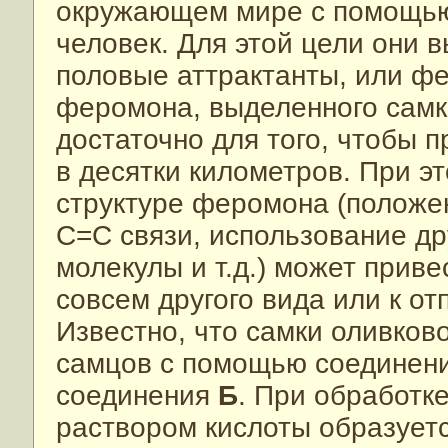
окружающем мире с помощью 
человек. Для этой цели они
половые аттрактанты, или ф
феромона, выделенного самко
достаточно для того, чтобы 
в десятки километров. При э
структуре феромона (положе
С=С связи, использование др
молекулы и т.д.) может прив
совсем другого вида или к от
Известно, что самки оливков
самцов с помощью соединен
соединения
Б
. При обработк
раствором кислоты образует