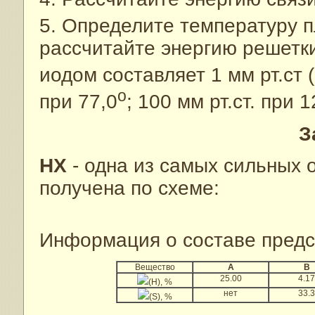
5. Определите температуру п
рассчитайте энергию решетки
иодом составляет 1 мм рт.ст 
о
при 77,0
; 100 мм рт.ст. при 1
З
HX
- одна из самых сильных 
получена по схеме:
Информация о составе предс
Вещество
A
B
25.00
4.17
(H), %
нет
33.3
(S), %