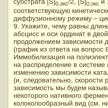
субстрата [S]
/2, [S]
и 
0,экс
0,экс
соответствующую кинетическо
диффузионному режиму – циф
9. Укажите, чему равны длин
абсцисс и оси ординат в дво
продолжением зависимости д
(график из ответа на вопрос 
Иммобилизация на полиэлект
на распределение в системе 
изменению зависимости ката
(и, следовательно, скорости 
зависимость мы будем назыв
некоторого нативного ферме
колоколообразный вид (см. н