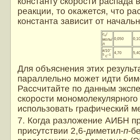
константу скорости распада 
реакции, то окажется, что р
константа зависит от началь
с
/
о
0,050
0,
моль/
л
–
k
/10
4,70
5,
5
–1
с
Для объяснения этих результ
параллельно может идти бим
Рассчитайте по данным эксп
скорости мономолекулярного
использовать графический ме
7. Когда разложение АИБН пр
присутствии 2,6-диметил-
п
-б