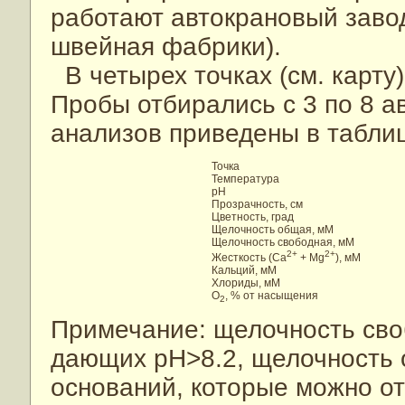
работают автокрановый завод
швейная фабрики).
В четырех точках (см. карту
Пробы отбирались с 3 по 8 ав
анализов приведены в табли
Точка
Температура
рН
Прозрачность, см
Цветность, град
Щелочность общая, мМ
Щелочность свободная, мМ
2+
2+
Жесткость (Ca
+ Mg
), мМ
Кальций, мМ
Хлориды, мМ
О
, % от насыщения
2
Примечание: щелочность сво
дающих рН>8.2, щелочность 
оснований, которые можно от