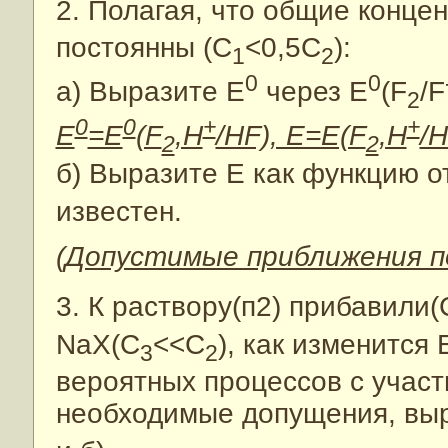
2. Полагая, что общие конце
постоянны (С
<0,5С
):
1
2
0
0
а) Выразите E
через E
(F
/F
2
0
0
+
+
E
=E
(F
,H
/HF), E=E(F
,H
/H
2
2
б) Выразите E как функцию о
известен.
(Допустимые приближения п
3. К раствору(п2) прибавили(
NaX(C
<<C
), как изменится
3
2
вероятных процессов с участ
необходимые допущения, вы