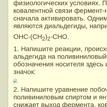
физиологических условиях. 
ковалентной связи фермент-
сначала активировать. Одним
являются диальдегиды, напр
OHC-(CH
)
-CHO.
2
2
1. Напишите реакции, происх
альдегида на поливиниловый 
обозначения носителя здесь
значок:
2. Напишите уравнение побо
поливиниловым спиртом и ян
снижает выход фермента, ков