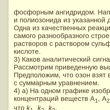
фосфорным ангидридом. Напи
и полиозонида из указанной 
Одна из качественных реакц
самого разнообразного стро
растворов с раствором суль
кислоте.
3) Каков аналитический сигн
Рассмотрим приведенную выш
Предположим, что озон взят
с суммарным уравнением.
4) а) На одном графике изоб
концентраций веществ А
, А
1
2
что
k
k
k
.
1
2
3