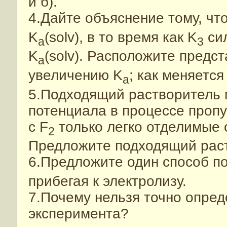
и б).
4.Дайте объяснение тому, чт
K
(solv), в то время как K
сил
a
3
K
(solv). Расположите предс
a
увеличению K
; как меняется
a
5.Подходящий растворитель 
потенциала в процессе пропу
с F
только легко отделимые 
2
Предложите подходящий раств
6.Предложите один способ п
прибегая к электролизу.
7.Почему нельзя точно опред
эксперимента?