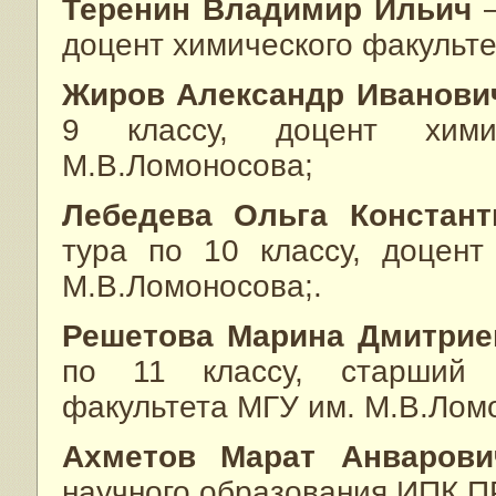
Теренин Владимир Ильич
доцент химического факульте
Жиров Александр Иванови
9 классу, доцент хими
М.В.Ломоносова;
Лебедева Ольга Констант
тура по 10 классу, доцент
М.В.Ломоносова;.
Решетова Марина Дмитри
по 11 классу, старший н
факультета МГУ им. М.В.Лом
Ахметов Марат Анварови
научного образования ИПК 