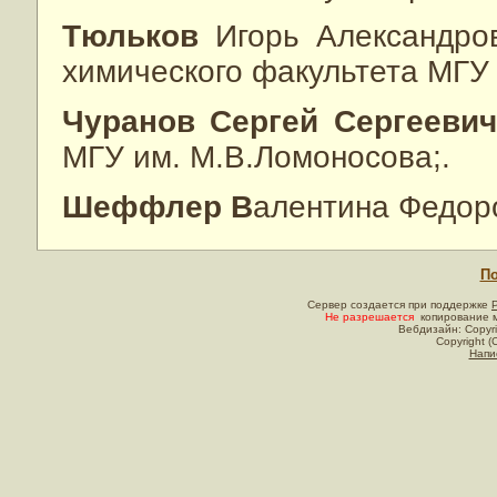
Тюльков
Игорь Александро
химического факультета МГУ
Чуранов Сергей Сергееви
МГУ им. М.В.Ломоносова;.
Шеффлер В
алентина Федор
По
Сервер создается при поддержке
Не разрешается
копирование м
Вебдизайн: Copyri
Copyright (
Напи