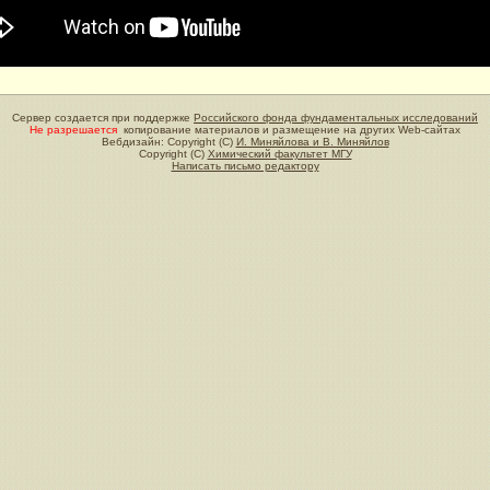
Сервер создается при поддержке
Российского фонда фундаментальных исследований
Не разрешается
копирование материалов и размещение на других Web-сайтах
Вебдизайн: Copyright (C)
И. Миняйлова и В. Миняйлов
Copyright (C)
Химический факультет МГУ
Написать письмо редактору