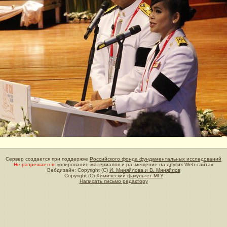
Сервер создается при поддержке
Российского фонда фундаментальных исследований
Не разрешается
копирование материалов и размещение на других Web-сайтах
Вебдизайн: Copyright (C)
И. Миняйлова и В. Миняйлов
Copyright (C)
Химический факультет МГУ
Написать письмо редактору