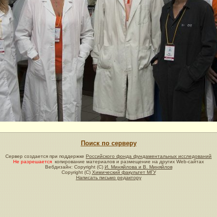
Поиск по серверу
Сервер создается при поддержке
Российского фонда фундаментальных исследований
Не разрешается
копирование материалов и размещение на других Web-сайтах
Вебдизайн: Copyright (C)
И. Миняйлова и В. Миняйлов
Copyright (C)
Химический факультет МГУ
Написать письмо редактору