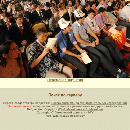
Церемония закрытия
Поиск по серверу
Сервер создается при поддержке
Российского фонда фундаментальных исследований
Не разрешается
копирование материалов и размещение на других Web-сайтах
Вебдизайн: Copyright (C)
И. Миняйлова и В. Миняйлов
Copyright (C)
Химический факультет МГУ
Написать письмо редактору