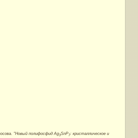
носова.
"Новый полифосфид Ag
SnP
: кристаллическое и
3
7