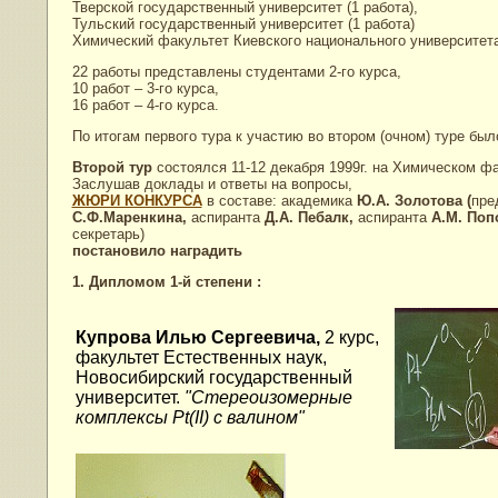
Тверской государственный университет (1 работа),
Тульский государственный университет (1 работа)
Химический факультет Киевского национального университета 
22 работы представлены студентами 2-го курса,
10 работ – 3-го курса,
16 работ – 4-го курса.
По итогам первого тура к участию во втором (очном) туре был
Второй тур
состоялся 11-12 декабря 1999г. на Химическом ф
Заслушав доклады и ответы на вопросы,
ЖЮРИ КОНКУРСА
в составе: академика
Ю.А. Золотова (
пре
С.Ф.Маренкина,
аспиранта
Д.А. Пебалк,
аспиранта
А.М. Поп
секретарь)
постановило наградить
1. Дипломом 1-й степени :
Купрова Илью Сергеевича,
2 курс,
факультет Естественных наук,
Новосибирский государственный
университет.
"Стереоизомерные
комплексы Pt(II) с валином"