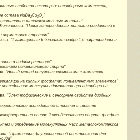
нитные свойства некоторых полиядерных комплексов,
ов остава NdBa
Cu
O
"
2
3
z
 танталатов щелочноземельных металов"
. Ломоносова.
"Поиск гетероядерных нитрато-соединений в
 нормального строения"
сова.
"1-замещенные 6-бензилоктагидро-1,6-нафтиридины и
-ионов в водном растворе"
зованием поливинилового спирта"
ва.
"Новый метод получения кремнезема с химически
теркаляции на кислых фосфатах
поливалентных элементов"
 исследование молекулы адамантана при адсорбции на
ова.
"Электрофизические и сенсорные свойства диодных
Теоретическое исследование строения и свойств
иклофосфиты на основе 2-оксибензилового спирта: фосфит-
интез и определение молекулярных масс металлокомплексов
сова.
"Применение флуоресцентной спектроскопии для
ксида"