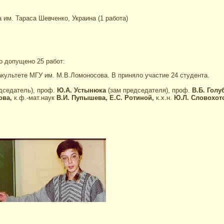
им. Тараса Шевченко, Украина (1 работа)
о допущено 25 работ:
акультете МГУ им. М.В.Ломоносова. В приняло участие 24 студента.
дседатель),
проф.
Ю.А. Устынюка
(зам председателя),
проф.
В.Б. Голу
ова,
к.ф.-мат.наук
В.И. Пупышева, Е.С. Ротиной,
к.х.н.
Ю.Л. Словохот