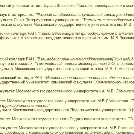
альный университет им. Тараса Шевченко.
"Синтез, спектральные и маг
наук о материалах.
"Фазовая стабильность купратных сверхпроводник
культет Санкт-Петербургского университета.
"Термохимия газообразных
ический факультет Московского государственного университета им. М.В
ческий колледж РАН.
"Кристаллосольфаты фторфуллеренов с алканами
й факультет Московского государственного университета им. М.В.Ломоно
еский колледж РАН.
"Взаимодействие нонамолибдоманганат(IV)-и иодид
аук о материалах.
"Темплейтный синтез мезопористого SiO
с исполь
2
акультет Московского государственного университета им. М.В. Ломоносо
имический колледж РАН.
"Исследование процессов ионного обмена и ин
осударственный университет, химический факультет
"Хроматоскопическое
акультет Московского государственного университета им. М.В. Ломонос
тет Московского государственного университета им. М.В.Ломоносова.
"
и функционала плотности"
культет Московского государственного Педагогического университета.
"Ц
ультет Московского государственного Педагогического университета.
"С
 факультет Московского государственного университета им. М.В.Ломоно
флуорофоров с мицеллами блок-сополимеров этиленоксида и пропилено