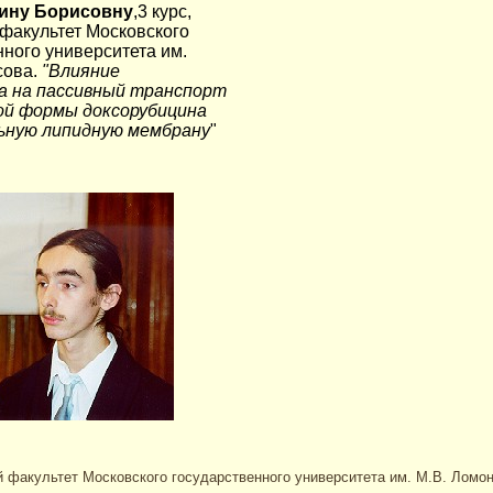
ину Борисовну
,3 курс,
факультет Московского
нного университета им.
сова.
"Влияние
а на пассивный транспорт
ой формы доксорубицина
ьную липидную мембрану
"
ий факультет Московского государственного университета им. М.В. Ломо