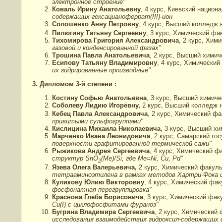
электронное строение"
Коваль Ирину Анатольевну
, 4 курс, Киевский национ
содержащих гексацианоферрат(III)-ион
Солошенко Анну Петровну
, 4 курс, Высший колледж 
Пилюгину Татьяну Сергеевну
, 3 курс, Химический фа
Тихомирова Григория Александровича
, 2 курс, Хим
газовой и конденсированной фазах"
Трошина Павла Анатольевича
, 2 курс, Высший хими
Есипову Татьяну Владимировну
, 4 курс, Химически
их гидрированные производные"
3. Дипломом 3-й степени :
Костину Софью Анатольевна
, 3 курс, Высший химич
Соболеву Лидию Игоревну,
2 курс, Высший колледж н
Кебец Павла Александровича
, 2 курс, Химический ф
привитыми сульфогруппами"
Кислицина Михаила Николаевича
, 3 курс, Высший х
Марченко Ивана Леонидовича
, 2 курс, Самарский г
поверхности графитированной термической сажи"
Рыжикова Андрея Сергеевича
, 4 курс, Химический ф
структур SnO
(Me)/Si, где Me=Ni, Cu, Pd"
2
Язева Олега Валерьевича,
2 курс, Химический факуль
тетрааминоэтилена в рамках методов Хартри-Фока 
Куликову Юлию Викторовну
, 4 курс, Химический фа
фосфонатная перегруппировка"
Краснова Глеба Борисовича
, 3 курс, Химический фак
Cu(I) с циклофосфитами фураноз"
Бугрина Владимира Сергеевича
, 2 курс, Химический
исследования взаимодействия гидроксил-содержащих 