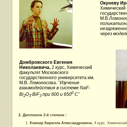
Окуневу Ир
Химический 
государстве
М.В.Ломоно
поликатион
незаряженн
через модел
Домбровского Евгения
Николаевича,
2 курс, Химический
факультет Московского
государственного университета им.
М.В. Ломоносова.
"Изучение
взаимодействия в системе NaF-
0
Bi
O
-BiF
при 600 и 650
C"
2
3
3
2. Дипломом 2-й степени :
Ковнир Кирилла Александровича
, 4 курс, Химическ