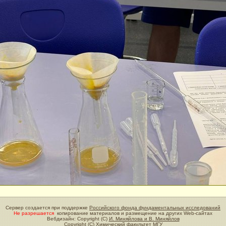
Сервер создается при поддержке
Российского фонда фундаментальных исследований
Не разрешается
копирование материалов и размещение на других Web-сайтах
Вебдизайн: Copyright (C)
И. Миняйлова и В. Миняйлов
Copyright (C)
Химический факультет МГУ