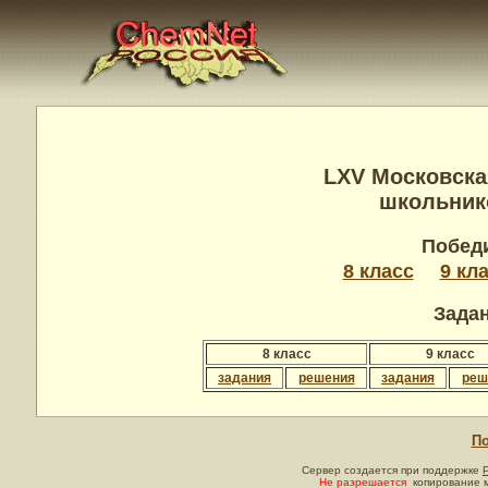
LXV Московска
школьнико
Побед
8 класс
9 кл
Зада
8 класс
9 класс
задания
решения
задания
реш
По
Сервер создается при поддержке
Не разрешается
копирование м