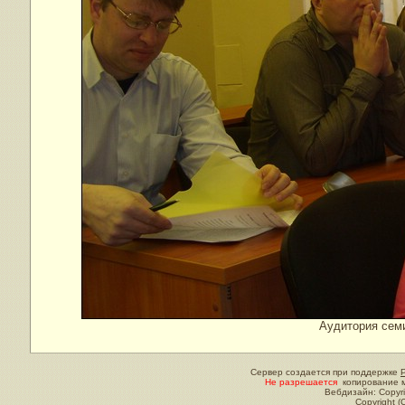
Аудитория семи
Сервер создается при поддержке
Не разрешается
копирование м
Вебдизайн: Copyri
Copyright (