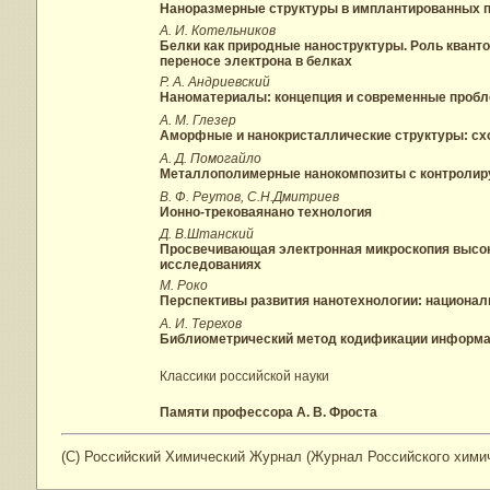
Наноразмерные структуры в имплантированных 
А. И. Котельников
Белки как природные наноструктуры. Роль квант
переносе электрона в белках
Р. А. Андриевский
Наноматериалы: концепция и современные проб
А. М. Глезер
Аморфные и нанокристаллические структуры: сх
А. Д. Помогайло
Металлополимерные нанокомпозиты с контролир
В. Ф. Реутов, С.Н.Дмитриев
Ионно-трековаянано технология
Д. В.Штанский
Просвечивающая электронная микроскопия высок
исследованиях
М. Роко
Перспективы развития нанотехнологии: национа
А. И. Терехов
Библиометрический метод кодификации информац
Классики российской науки
Памяти профессора А. В. Фроста
(C) Российский Химический Журнал (Журнал Российского химиче