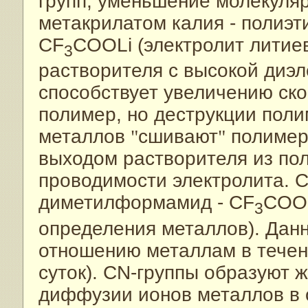
групп, уменьшение молекуля
метакрилатом калия - полиэт
CF
COOLi (электролит литиев
3
растворителя с высокой диэ
способствует увеличению ско
полимер, но деструкции пол
металлов
"
сшивают
"
полимерн
выходом растворителя из по
проводимости электролита. 
диметилформамид - CF
COOK
3
определения металлов). Дан
отношению металлам в течен
суток). CN-группы образуют ж
диффузии ионов металлов в