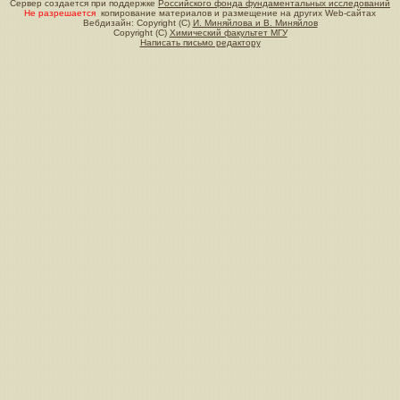
Сервер создается при поддержке
Российского фонда фундаментальных исследований
Не разрешается
копирование материалов и размещение на других Web-сайтах
Вебдизайн: Copyright (C)
И. Миняйлова и В. Миняйлов
Copyright (C)
Химический факультет МГУ
Написать письмо редактору