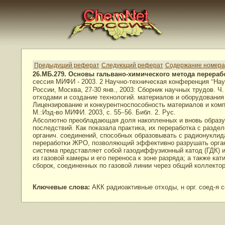
Предыдущий реферат
Следующий реферат
Содержание номера
26.МБ.279. Основы гальвано-химического метода перер
сессия МИФИ - 2003. 2 Научно-техническая конференция
"
Нау
России, Москва, 27-30 янв., 2003: Сборник научных трудов. 
отходами и создание технологий. материалов и оборудования
Лицензирование и конкурентноспособность материалов и комп
М.:Изд-во МИФИ. 2003, с. 55
–
56. Библ. 2. Рус.
Абсолютно преобладающая доля накопленных и вновь образую
последствий. Как показала практика, их переработка с разд
органич. соединений, способных образовывать с радионуклид
переработки ЖРО, позволяющий эффективно разрушать органи
система представляет собой газодиффузионный катод (ГДК) и
из газовой камеры и его переноса к зоне разряда; а также к
сборок, соединенных по газовой линии через общий коллектор,
Ключевые слова:
АКК радиоактивные отходы, н орг. соед-я 