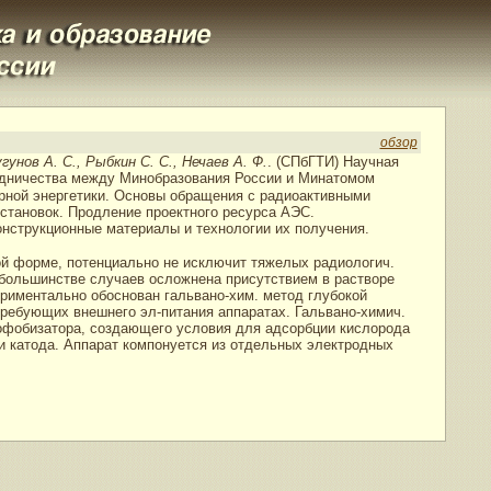
обзор
гунов А. С., Рыбкин С. С., Нечаев А. Ф.
. (СПбГТИ) Научная
дничества между Минобразования России и Минатомом
дерной энергетики. Основы обращения с радиоактивными
установок. Продление проектного ресурса АЭС.
онструкционные материалы и технологии их получения.
й форме, потенциально не исключит тяжелых радиологич.
в большинстве случаев осложнена присутствием в растворе
риментально обоснован гальвано-хим. метод глубокой
ребующих внешнего эл-питания аппаратах. Гальвано-химич.
рофобизатора, создающего условия для адсорбции кислорода
ти катода. Аппарат компонуется из отдельных электродных