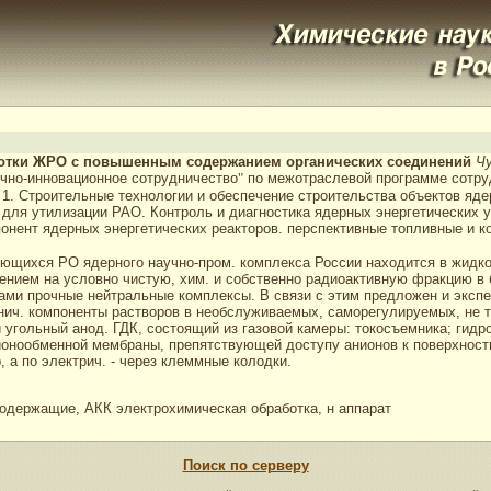
аботки ЖРО с повышенным содержанием органических соединений
Чу
чно-инновационное сотрудничество
"
по межотраслевой программе сотру
Ч. 1. Строительные технологии и обеспечение строительства объектов я
 для утилизации РАО. Контроль и диагностика ядерных энергетических 
онент ядерных энергетических реакторов. перспективные топливные и к
щихся РО ядерного научно-пром. комплекса России находится в жидко
елением на условно чистую, хим. и собственно радиоактивную фракцию 
ами прочные нейтральные комплексы. В связи с этим предложен и экспе
ч. компоненты растворов в необслуживаемых, саморегулируемых, не т
 угольный анод. ГДК, состоящий из газовой камеры: токосъемника; гид
атионообменной мембраны, препятствующей доступу анионов к поверхнос
 а по электрич. - через клеммные колодки.
содержащие, АКК электрохимическая обработка, н аппарат
Поиск по серверу