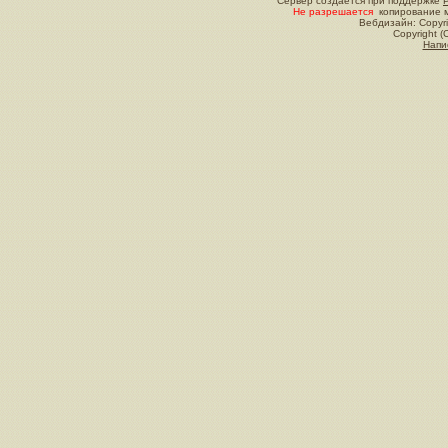
Сервер создается при поддержке
Не разрешается
копирование м
Вебдизайн: Copyri
Copyright (
Напи