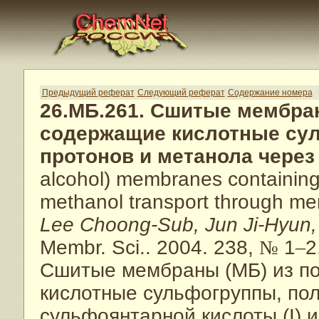
Предыдущий реферат
Следующий реферат
Содержание номера
26.МБ.261. Сшитые мембра
содержащие кислотные су
протонов и метанола чере
alcohol) membranes containing 
methanol transport through m
Lee Choong-Sub, Jun Ji-Hyun,
Membr. Sci.. 2004. 238,
№
1
–
2
Сшитые мембраны (МБ) из по
кислотные сульфогруппы, по
сульфоянтарной кислоты (I) 