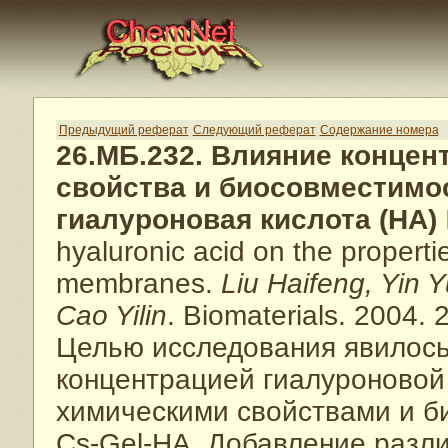
Предыдущий реферат
Следующий реферат
Содержание номера
26.МБ.232. Влияние концен
свойства и биосовместимос
гиалуроновая кислота (НА)
hyaluronic acid on the properti
membranes.
Liu Haifeng, Yin 
Cao Yilin
. Biomaterials. 2004. 
Целью исследования явилось
концентрацией гиалуроновой 
химическими свойствами и б
Cs-Gel-HA. Добавление разл