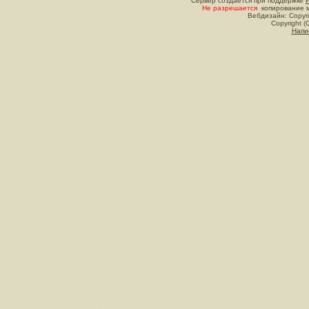
Сервер создается при поддержке
Не разрешается
копирование м
Вебдизайн: Copyri
Copyright (
Напи