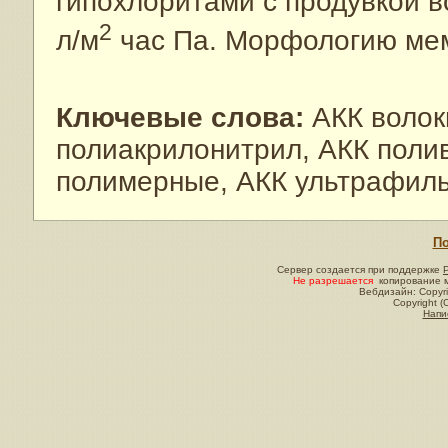
гипохлоритами с продувкой 
2
л/м
час Па. Морфологию ме
Ключевые слова:
АКК волок
полиакрилонитрил, АКК поли
полимерные, АКК ультрафил
По
Сервер создается при поддержке
Не разрешается
копирование м
Вебдизайн: Copyri
Copyright (
Напи