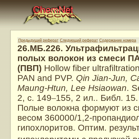
Предыдущий реферат
Следующий реферат
Содержание номера
26.МБ.226. Ультрафильтра
полых волокон из смеси П
(ПВП)
Hollow fiber ultrafiltra
PAN and PVP.
Qin Jian-Jun, Ca
Maung-Htun, Lee Hsiaowan
. S
2, с. 149
–
155, 2 ил.. Библ. 15.
Полые волокна формуют из 
весом 360000/1,2-пропандиол
гипохлоритов. Оптим. резуль